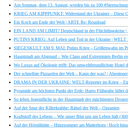
Am Sonntag, dem 13. August, werden bis zu 100 #Sternschnu
KRIEG AM KIPPPUNKT: Widerstand der Ukrainer – Diese Opt
Ein Koch am Ende der Welt | ARTE Re: Reupload
EIN LAND AM LIMIT? Deutschland in der Flüchtlingskrise 
PUTINS KRIEG: Auf Leben und Tod in der Ukraine | WELT 
SIEGESKULT AM 9. MAI: Putins Krieg – Größenwahn im Pr
Hauptstadt am Abgrund – Wie Clans und Extremisten Berl
Wo Luxus auf Ökologie trifft: Das umweltfreundlichste Hotel 
Der schnellste Pizzaofen der Welt – Kann der was? | Abenteuer
DRAMA IN DER UKRAINE: WELT-Reporter im Krieg – Einbli
Pyramide am höchsten Punkt der Erde: Harro Füllgrabe lüftet 
So leben Jugendliche in der Hauptstadt des mächtigsten Drogenk
Auf der Spur der Killerkrabbe: Rätsel der Welt – Ozeanien
Kraftstoff des Lebens – Wie unser Blut uns am Leben hält (3
Auf der Hörnlihütte – Hitzesommer am Matterhorn | Hoch hin