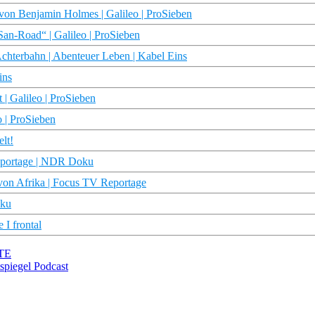
von Benjamin Holmes | Galileo | ProSieben
an-Road“ | Galileo | ProSieben
hterbahn | Abenteuer Leben | Kabel Eins
ins
 | Galileo | ProSieben
o | ProSieben
lt!
reportage | NDR Doku
von Afrika | Focus TV Reportage
oku
I frontal
RTE
spiegel Podcast