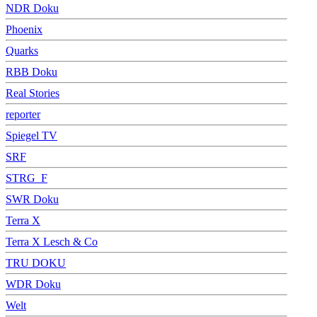
NDR Doku
Phoenix
Quarks
RBB Doku
Real Stories
reporter
Spiegel TV
SRF
STRG_F
SWR Doku
Terra X
Terra X Lesch & Co
TRU DOKU
WDR Doku
Welt