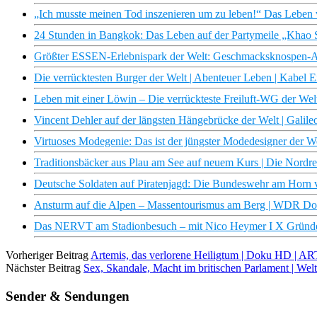
„Ich musste meinen Tod inszenieren um zu leben!“ Das Leben 
24 Stunden in Bangkok: Das Leben auf der Partymeile „Khao S
Größter ESSEN-Erlebnispark der Welt: Geschmacksknospen-Ac
Die verrücktesten Burger der Welt | Abenteuer Leben | Kabel E
Leben mit einer Löwin – Die verrückteste Freiluft-WG der Welt
Vincent Dehler auf der längsten Hängebrücke der Welt | Galile
Virtuoses Modegenie: Das ist der jüngster Modedesigner der We
Traditionsbäcker aus Plau am See auf neuem Kurs | Die Nord
Deutsche Soldaten auf Piratenjagd: Die Bundeswehr am Horn 
Ansturm auf die Alpen – Massentourismus am Berg | WDR D
Das NERVT am Stadionbesuch – mit Nico Heymer I X Gründe 
Vorheriger Beitrag
Artemis, das verlorene Heiligtum | Doku HD | A
Nächster Beitrag
Sex, Skandale, Macht im britischen Parlament | Welt
Sender & Sendungen