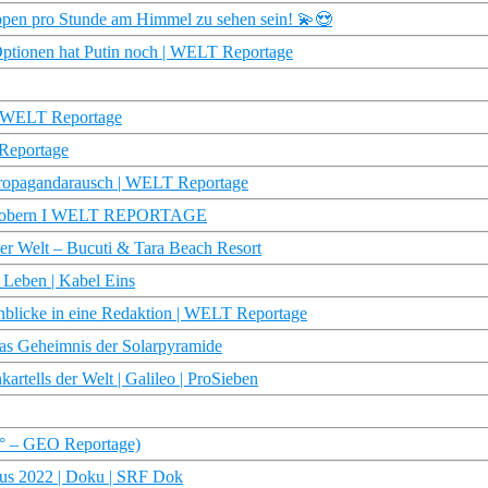
ppen pro Stunde am Himmel zu sehen sein! 💫😍
ionen hat Putin noch | WELT Reportage
| WELT Reportage
Reportage
opagandarausch | WELT Reportage
in erobern I WELT REPORTAGE
der Welt – Bucuti & Tara Beach Resort
 Leben | Kabel Eins
cke in eine Redaktion | WELT Reportage
das Geheimnis der Solarpyramide
artells der Welt | Galileo | ProSieben
60° – GEO Reportage)
aus 2022 | Doku | SRF Dok