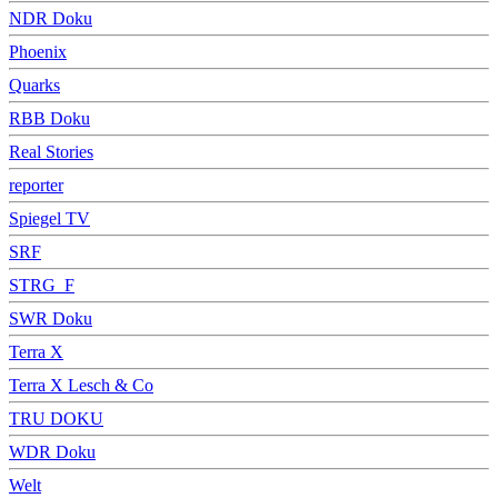
NDR Doku
Phoenix
Quarks
RBB Doku
Real Stories
reporter
Spiegel TV
SRF
STRG_F
SWR Doku
Terra X
Terra X Lesch & Co
TRU DOKU
WDR Doku
Welt