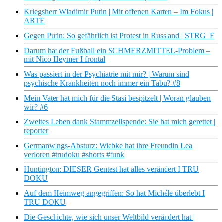
Kriegsherr Wladimir Putin | Mit offenen Karten – Im Fokus |
ARTE
Gegen Putin: So gefährlich ist Protest in Russland | STRG_F
Darum hat der Fußball ein SCHMERZMITTEL-Problem –
mit Nico Heymer I frontal
Was passiert in der Psychiatrie mit mir? | Warum sind
psychische Krankheiten noch immer ein Tabu? #8
Mein Vater hat mich für die Stasi bespitzelt | Woran glauben
wir? #6
Zweites Leben dank Stammzellspende: Sie hat mich gerettet |
reporter
Germanwings-Absturz: Wiebke hat ihre Freundin Lea
verloren #trudoku #shorts #funk
Huntington: DIESER Gentest hat alles verändert I TRU
DOKU
Auf dem Heimweg angegriffen: So hat Michéle überlebt I
TRU DOKU
Die Geschichte, wie sich unser Weltbild verändert hat |