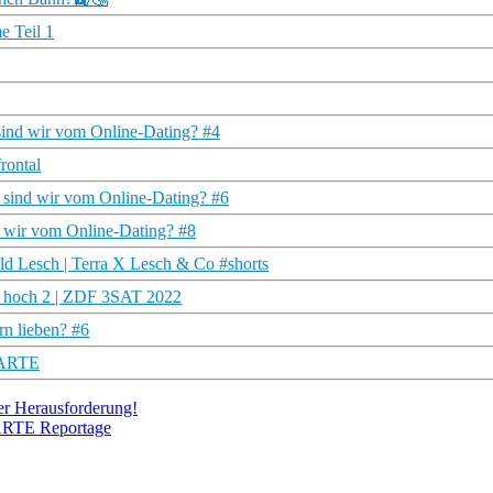
e Teil 1
 sind wir vom Online-Dating? #4
rontal
ig sind wir vom Online-Dating? #6
nd wir vom Online-Dating? #8
ld Lesch | Terra X Lesch & Co #shorts
en hoch 2 | ZDF 3SAT 2022
rn lieben? #6
| ARTE
der Herausforderung!
 ARTE Reportage