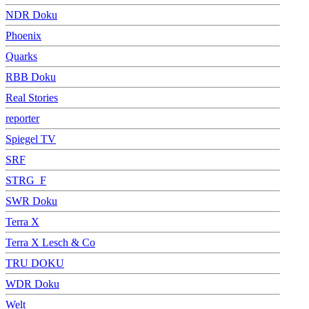
NDR Doku
Phoenix
Quarks
RBB Doku
Real Stories
reporter
Spiegel TV
SRF
STRG_F
SWR Doku
Terra X
Terra X Lesch & Co
TRU DOKU
WDR Doku
Welt