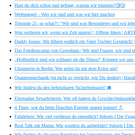
Hast du dich schon mal gefragt, warum wir träumen?🧐😴
Weltspiegel – Wer wir sind und was wir hier machen
Trisomie 21, so what?!: “Wir sind was Besonderes und wir lebe
Was verlieren wir, wenn wir Zeit sparen? | Offene Ideen | ART
Daddy Issues: Wir führen endlich ein Vater Tochter Gespräch! 
Das Friedenscamp von Greenham | Wir sind Frauen, wir sind 
„Hoffentlich sind wir schlauer als die Dinos!“ Können wir uns
Ukrainerin in Berlin: Wie gehst du mit dem Krieg um?
Quantenmechanik (ist nicht so verrückt, wie Du denkst) | Hara
Wie findest du den beheizbaren Sicherheitsgurt? 🚘
Ehemalige Sexarbeiterin: Wie oft hattest du Geschlechtskrankhe
4 Tipps, wie du beim Duschen Energie sparen kannst! 🚿
Fahrlehrer: Wie viel verdienst du eigentlich? #shorts I Die Frag
Real Talk mit Mama: Wie wurdest du aufgeklärt? #shorts I Die
Wie findest du die neue Regelung bei Verspätungen der Deut