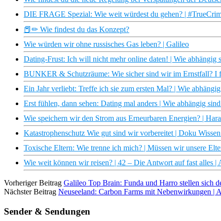
DIE FRAGE Spezial: Wie weit würdest du gehen? | #TrueCrim
📕✏ Wie findest du das Konzept?
Wie würden wir ohne russisches Gas leben? | Galileo
Dating-Frust: Ich will nicht mehr online daten! | Wie abhängig
BUNKER & Schutzräume: Wie sicher sind wir im Ernstfall? I f
Ein Jahr verliebt: Treffe ich sie zum ersten Mal? | Wie abhäng
Erst fühlen, dann sehen: Dating mal anders | Wie abhängig si
Wie speichern wir den Strom aus Erneurbaren Energien? | Hara
Katastrophenschutz Wie gut sind wir vorbereitet | Doku Wiss
Toxische Eltern: Wie trenne ich mich? | Müssen wir unsere Elte
Wie weit können wir reisen? | 42 – Die Antwort auf fast alles 
Vorheriger Beitrag
Galileo Top Brain: Funda und Harro stellen sich 
Nächster Beitrag
Neuseeland: Carbon Farms mit Nebenwirkungen |
Sender & Sendungen