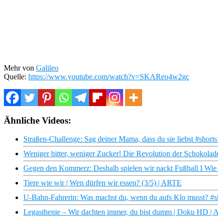
Mehr von
Galileo
Quelle:
https://www.youtube.com/watch?v=SKAReo4w2gc
Ähnliche Videos:
Straßen-Challenge: Sag deiner Mama, dass du sie liebst #shorts
Weniger bitter, weniger Zucker! Die Revolution der Schokolade
Gegen den Kommerz: Deshalb spielen wir nackt Fußball I Wie 
Tiere wie wir | Wen dürfen wir essen? (3/5) | ARTE
U-Bahn-Fahrerin: Was machst du, wenn du aufs Klo musst? #sh
Legasthenie – Wir dachten immer, du bist dumm | Doku HD |