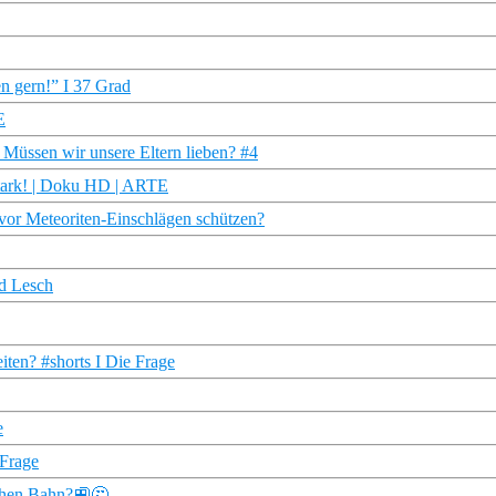
n gern!” I 37 Grad
E
| Müssen wir unsere Eltern lieben? #4
stark! | Doku HD | ARTE
 vor Meteoriten-Einschlägen schützen?
ld Lesch
iten? #shorts I Die Frage
e
 Frage
schen Bahn?🚉🤔