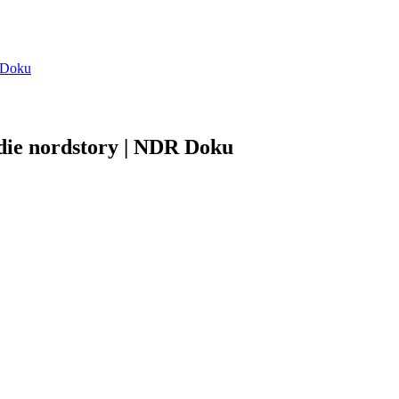
R Doku
die nordstory | NDR Doku