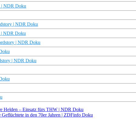
ry | NDR Doku
rdstory | NDR Doku
y | NDR Doku
 nordstory | NDR Doku
 Doku
rdstory | NDR Doku
 Doku
ku
ahre Helden – Einsatz fürs THW | NDR Doku
he Geflüchtete in den 70er Jahren | ZDFinfo Doku