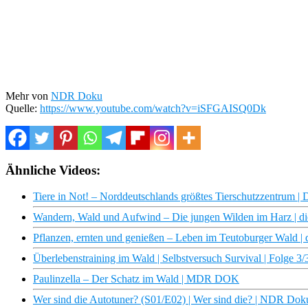
Mehr von
NDR Doku
Quelle:
https://www.youtube.com/watch?v=iSFGAISQ0Dk
Ähnliche Videos:
Tiere in Not! – Norddeutschlands größtes Tierschutzzentrum 
Wandern, Wald und Aufwind – Die jungen Wilden im Harz | di
Pflanzen, ernten und genießen – Leben im Teutoburger Wald |
Überlebenstraining im Wald | Selbstversuch Survival | Folge 3/
Paulinzella – Der Schatz im Wald | MDR DOK
Wer sind die Autotuner? (S01/E02) | Wer sind die? | NDR Dok