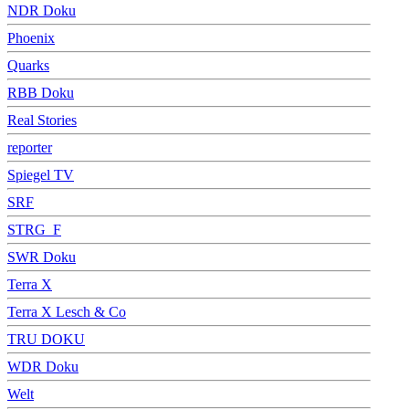
NDR Doku
Phoenix
Quarks
RBB Doku
Real Stories
reporter
Spiegel TV
SRF
STRG_F
SWR Doku
Terra X
Terra X Lesch & Co
TRU DOKU
WDR Doku
Welt