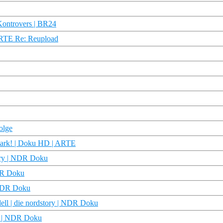
Kontrovers | BR24
ARTE Re: Reupload
olge
stark! | Doku HD | ARTE
ory | NDR Doku
NDR Doku
 NDR Doku
ll | die nordstory | NDR Doku
ry | NDR Doku