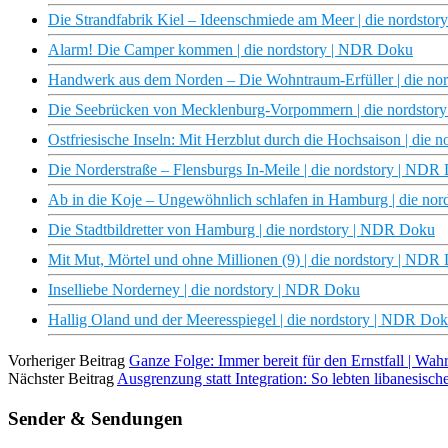
Die Strandfabrik Kiel – Ideenschmiede am Meer | die nordsto
Alarm! Die Camper kommen | die nordstory | NDR Doku
Handwerk aus dem Norden – Die Wohntraum-Erfüller | die no
Die Seebrücken von Mecklenburg-Vorpommern | die nordstor
Ostfriesische Inseln: Mit Herzblut durch die Hochsaison | die
Die Norderstraße – Flensburgs In-Meile | die nordstory | NDR
Ab in die Koje – Ungewöhnlich schlafen in Hamburg | die no
Die Stadtbildretter von Hamburg | die nordstory | NDR Doku
Mit Mut, Mörtel und ohne Millionen (9) | die nordstory | NDR
Inselliebe Norderney | die nordstory | NDR Doku
Hallig Oland und der Meeresspiegel | die nordstory | NDR Do
Vorheriger Beitrag
Ganze Folge: Immer bereit für den Ernstfall | W
Nächster Beitrag
Ausgrenzung statt Integration: So lebten libanesisc
Sender & Sendungen