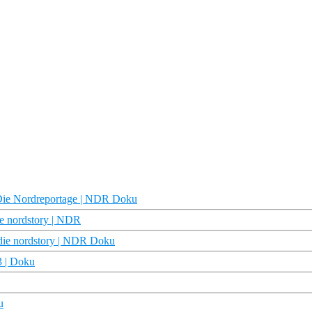
| Die Nordreportage | NDR Doku
e nordstory | NDR
 die nordstory | NDR Doku
3 | Doku
u