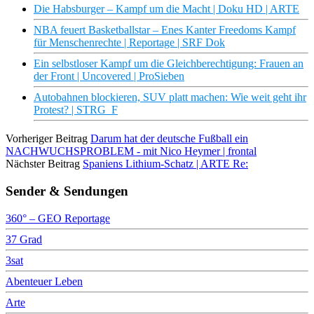
Die Habsburger – Kampf um die Macht | Doku HD | ARTE
NBA feuert Basketballstar – Enes Kanter Freedoms Kampf
für Menschenrechte | Reportage | SRF Dok
Ein selbstloser Kampf um die Gleichberechtigung: Frauen an
der Front | Uncovered | ProSieben
Autobahnen blockieren, SUV platt machen: Wie weit geht ihr
Protest? | STRG_F
Vorheriger Beitrag
Darum hat der deutsche Fußball ein
NACHWUCHSPROBLEM - mit Nico Heymer | frontal
Nächster Beitrag
Spaniens Lithium-Schatz | ARTE Re:
Sender & Sendungen
360° – GEO Reportage
37 Grad
3sat
Abenteuer Leben
Arte