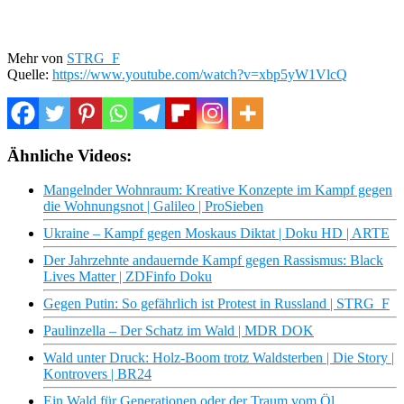
Mehr von
STRG_F
Quelle:
https://www.youtube.com/watch?v=xbp5yW1VlcQ
Ähnliche Videos:
Mangelnder Wohnraum: Kreative Konzepte im Kampf gegen
die Wohnungsnot | Galileo | ProSieben
Ukraine – Kampf gegen Moskaus Diktat | Doku HD | ARTE
Der Jahrzehnte andauernde Kampf gegen Rassismus: Black
Lives Matter | ZDFinfo Doku
Gegen Putin: So gefährlich ist Protest in Russland | STRG_F
Paulinzella – Der Schatz im Wald | MDR DOK
Wald unter Druck: Holz-Boom trotz Waldsterben | Die Story |
Kontrovers | BR24
Ein Wald für Generationen oder der Traum vom Öl