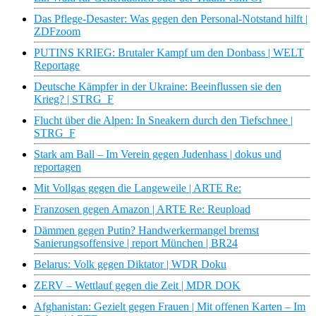
Das Pflege-Desaster: Was gegen den Personal-Notstand hilft |
ZDFzoom
PUTINS KRIEG: Brutaler Kampf um den Donbass | WELT
Reportage
Deutsche Kämpfer in der Ukraine: Beeinflussen sie den
Krieg? | STRG_F
Flucht über die Alpen: In Sneakern durch den Tiefschnee |
STRG_F
Stark am Ball – Im Verein gegen Judenhass | dokus und
reportagen
Mit Vollgas gegen die Langeweile | ARTE Re:
Franzosen gegen Amazon | ARTE Re: Reupload
Dämmen gegen Putin? Handwerkermangel bremst
Sanierungsoffensive | report München | BR24
Belarus: Volk gegen Diktator | WDR Doku
ZERV – Wettlauf gegen die Zeit | MDR DOK
Afghanistan: Gezielt gegen Frauen | Mit offenen Karten – Im