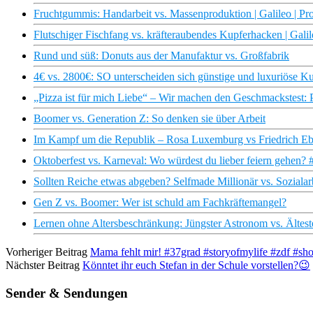
Fruchtgummis: Handarbeit vs. Massenproduktion | Galileo | Pr
Flutschiger Fischfang vs. kräfteraubendes Kupferhacken | Galil
Rund und süß: Donuts aus der Manufaktur vs. Großfabrik
4€ vs. 2800€: SO unterscheiden sich günstige und luxuriöse Ku
„Pizza ist für mich Liebe“ – Wir machen den Geschmackstest: 
Boomer vs. Generation Z: So denken sie über Arbeit
Im Kampf um die Republik – Rosa Luxemburg vs Friedrich Ebe
Oktoberfest vs. Karneval: Wo würdest du lieber feiern gehen? 
Sollten Reiche etwas abgeben? Selfmade Millionär vs. Sozialar
Gen Z vs. Boomer: Wer ist schuld am Fachkräftemangel?
Lernen ohne Altersbeschränkung: Jüngster Astronom vs. Ältes
Vorheriger Beitrag
Mama fehlt mir! #37grad #storyofmylife #zdf #sho
Nächster Beitrag
Könntet ihr euch Stefan in der Schule vorstellen?😉
Sender & Sendungen