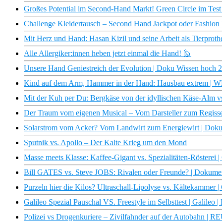
Großes Potential im Second-Hand Markt! Green Circle im Test |
Challenge Kleidertausch – Second Hand Jackpot oder Fashion Fa
Mit Herz und Hand: Hasan Kizil und seine Arbeit als Tierprot
Alle Allergiker:innen heben jetzt einmal die Hand! 🙋
Unsere Hand Geniestreich der Evolution | Doku Wissen hoch
Kind auf dem Arm, Hammer in der Hand: Hausbau extrem |
Mit der Kuh per Du: Bergkäse von der idyllischen Käse-Alm v
Der Traum vom eigenen Musical – Vom Darsteller zum Regiss
Solarstrom vom Acker? Vom Landwirt zum Energiewirt | Doku
Sputnik vs. Apollo – Der Kalte Krieg um den Mond
Masse meets Klasse: Kaffee-Gigant vs. Spezialitäten-Rösterei |
Bill GATES vs. Steve JOBS: Rivalen oder Freunde? | Dokument
Purzeln hier die Kilos? Ultraschall-Lipolyse vs. Kältekammer | 
Galileo Spezial Pauschal VS. Freestyle im Selbsttest | Galileo |
Polizei vs Drogenkuriere – Zivilfahnder auf der Autobahn 