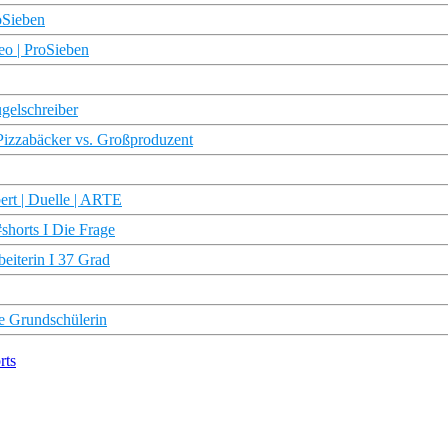
oSieben
eo | ProSieben
gelschreiber
Pizzabäcker vs. Großproduzent
rt | Duelle | ARTE
#shorts I Die Frage
beiterin I 37 Grad
te Grundschülerin
rts