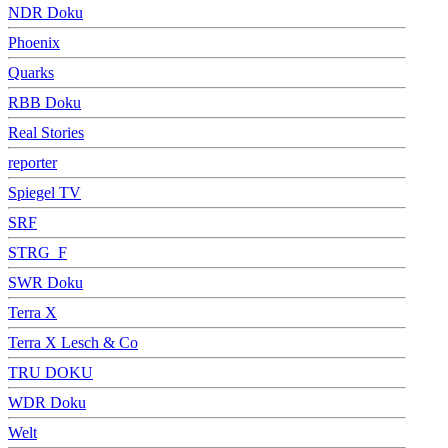
NDR Doku
Phoenix
Quarks
RBB Doku
Real Stories
reporter
Spiegel TV
SRF
STRG_F
SWR Doku
Terra X
Terra X Lesch & Co
TRU DOKU
WDR Doku
Welt