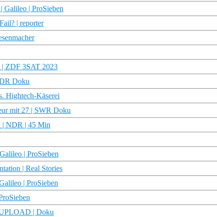
 Galileo | ProSieben
il? | reporter
hesenmacher
 2 | ZDF 3SAT 2023
 WDR Doku
s. Hightech-Käserei
eur mit 27 | SWR Doku
 | NDR | 45 Min
 Galileo | ProSieben
ation | Real Stories
Galileo | ProSieben
 ProSieben
| REUPLOAD | Doku