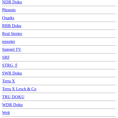
NDR Doku
Phoenix
Quarks
RBB Doku
Real Stories
reporter
Spiegel TV
SRF
STRG_F
SWR Doku
Terra X
Terra X Lesch & Co
TRU DOKU
WDR Doku
Welt