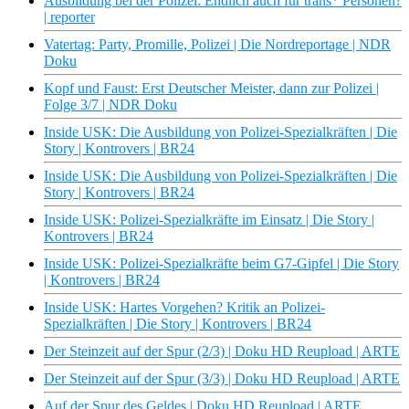
Ausbildung bei der Polizei: Endlich auch für trans* Personen?
| reporter
Vatertag: Party, Promille, Polizei | Die Nordreportage | NDR
Doku
Kopf und Faust: Erst Deutscher Meister, dann zur Polizei |
Folge 3/7 | NDR Doku
Inside USK: Die Ausbildung von Polizei-Spezialkräften | Die
Story | Kontrovers | BR24
Inside USK: Die Ausbildung von Polizei-Spezialkräften | Die
Story | Kontrovers | BR24
Inside USK: Polizei-Spezialkräfte im Einsatz | Die Story |
Kontrovers | BR24
Inside USK: Polizei-Spezialkräfte beim G7-Gipfel | Die Story
| Kontrovers | BR24
Inside USK: Hartes Vorgehen? Kritik an Polizei-
Spezialkräften | Die Story | Kontrovers | BR24
Der Steinzeit auf der Spur (2/3) | Doku HD Reupload | ARTE
Der Steinzeit auf der Spur (3/3) | Doku HD Reupload | ARTE
Auf der Spur des Geldes | Doku HD Reupload | ARTE