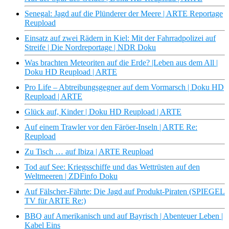
Senegal: Jagd auf die Plünderer der Meere | ARTE Reportage
Reupload
Einsatz auf zwei Rädern in Kiel: Mit der Fahrradpolizei auf
Streife | Die Nordreportage | NDR Doku
Was brachten Meteoriten auf die Erde? |Leben aus dem All |
Doku HD Reupload | ARTE
Pro Life – Abtreibungsgegner auf dem Vormarsch | Doku HD
Reupload | ARTE
Glück auf, Kinder | Doku HD Reupload | ARTE
Auf einem Trawler vor den Färöer-Inseln | ARTE Re:
Reupload
Zu Tisch … auf Ibiza | ARTE Reupload
Tod auf See: Kriegsschiffe und das Wettrüsten auf den
Weltmeeren | ZDFinfo Doku
Auf Fälscher-Fährte: Die Jagd auf Produkt-Piraten (SPIEGEL
TV für ARTE Re:)
BBQ auf Amerikanisch und auf Bayrisch | Abenteuer Leben |
Kabel Eins