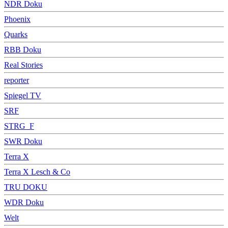
NDR Doku
Phoenix
Quarks
RBB Doku
Real Stories
reporter
Spiegel TV
SRF
STRG_F
SWR Doku
Terra X
Terra X Lesch & Co
TRU DOKU
WDR Doku
Welt