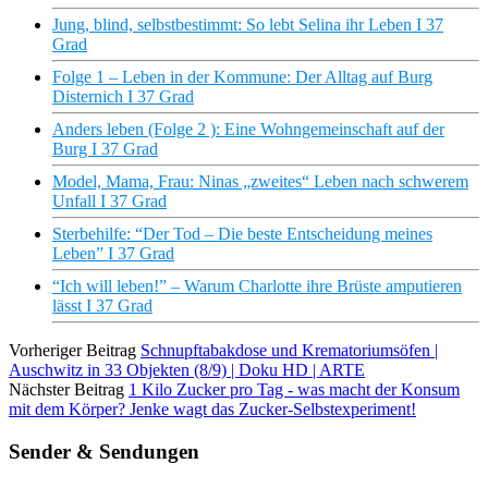
Jung, blind, selbstbestimmt: So lebt Selina ihr Leben I 37
Grad
Folge 1 – Leben in der Kommune: Der Alltag auf Burg
Disternich I 37 Grad
Anders leben (Folge 2 ): Eine Wohngemeinschaft auf der
Burg I 37 Grad
Model, Mama, Frau: Ninas „zweites“ Leben nach schwerem
Unfall I 37 Grad
Sterbehilfe: “Der Tod – Die beste Entscheidung meines
Leben” I 37 Grad
“Ich will leben!” – Warum Charlotte ihre Brüste amputieren
lässt I 37 Grad
Vorheriger Beitrag
Schnupftabakdose und Krematoriumsöfen |
Auschwitz in 33 Objekten (8/9) | Doku HD | ARTE
Nächster Beitrag
1 Kilo Zucker pro Tag - was macht der Konsum
mit dem Körper? Jenke wagt das Zucker-Selbstexperiment!
Sender & Sendungen