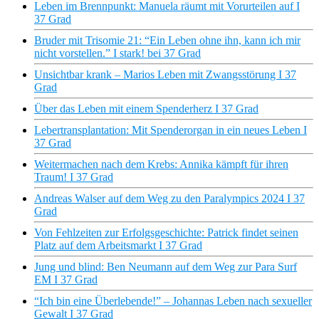
Leben im Brennpunkt: Manuela räumt mit Vorurteilen auf I
37 Grad
Bruder mit Trisomie 21: ​​“Ein Leben ohne ihn, kann ich mir
nicht vorstellen.” I stark! bei 37 Grad
Unsichtbar krank – Marios Leben mit Zwangsstörung I 37
Grad
Über das Leben mit einem Spenderherz I 37 Grad
Lebertransplantation: Mit Spenderorgan in ein neues Leben I
37 Grad
Weitermachen nach dem Krebs: Annika kämpft für ihren
Traum! I 37 Grad
Andreas Walser auf dem Weg zu den Paralympics 2024 I 37
Grad
Von Fehlzeiten zur Erfolgsgeschichte: Patrick findet seinen
Platz auf dem Arbeitsmarkt I 37 Grad
Jung und blind: Ben Neumann auf dem Weg zur Para Surf
EM I 37 Grad
“Ich bin eine Überlebende!” – Johannas Leben nach sexueller
Gewalt I 37 Grad