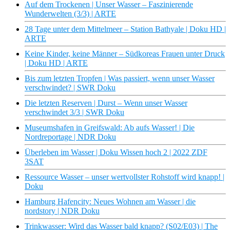
Auf dem Trockenen | Unser Wasser – Faszinierende
Wunderwelten (3/3) | ARTE
28 Tage unter dem Mittelmeer – Station Bathyale | Doku HD |
ARTE
Keine Kinder, keine Männer – Südkoreas Frauen unter Druck
| Doku HD | ARTE
Bis zum letzten Tropfen | Was passiert, wenn unser Wasser
verschwindet? | SWR Doku
Die letzten Reserven | Durst – Wenn unser Wasser
verschwindet 3/3 | SWR Doku
Museumshafen in Greifswald: Ab aufs Wasser! | Die
Nordreportage | NDR Doku
Überleben im Wasser | Doku Wissen hoch 2 | 2022 ZDF
3SAT
Ressource Wasser – unser wertvollster Rohstoff wird knapp! |
Doku
Hamburg Hafencity: Neues Wohnen am Wasser | die
nordstory | NDR Doku
Trinkwasser: Wird das Wasser bald knapp? (S02/E03) | The