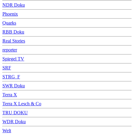
NDR Doku
Phoenix
Quarks
RBB Doku
Real Stories
reporter
Spiegel TV
SRF
STRG_F
SWR Doku
Terra X
Terra X Lesch & Co
TRU DOKU
WDR Doku
Welt