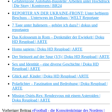
Gefahrenzone Autobahn-Baustelle: Arbeiten unter Hochdruck
| Die Story | Kontrovers | BR24
REPORTER AN DER UKRAINE-FRONT: Unter heftigem
Beschuss – Unterwegs im Donbass | WELT Reportage
7 Tage unter Italienern – gehöre ich dazu? | dokus und
reportagen
Das Kolosseum in Rom – Denkmäler der Ewigkeit | Doku
HD Reupload | ARTE
Homo sapiens | Doku HD Reupload | ARTE
Der Steinzeit auf der Spur (3/3) | Doku HD Reupload | ARTE
Sex und Identität – eine diverse Geschichte | Doku HD
Reupload | ARTE
Glück auf, Kinder | Doku HD Reupload | ARTE
Polarlichter – Faszination und Bedrohung | Doku Reupload |
ARTE
Mission Osiris-Rex: Rendezvous mit einem Asteroiden |
Doku Reupload | ARTE
Vorheriger Beitrag
eFootball - die Konsolenkönige des Nordens |