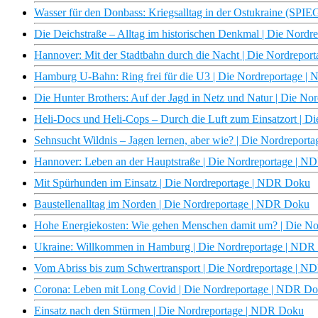
Wasser für den Donbass: Kriegsalltag in der Ostukraine (SP
Die Deichstraße – Alltag im historischen Denkmal | Die Nord
Hannover: Mit der Stadtbahn durch die Nacht | Die Nordrepo
Hamburg U-Bahn: Ring frei für die U3 | Die Nordreportage 
Die Hunter Brothers: Auf der Jagd in Netz und Natur | Die N
Heli-Docs und Heli-Cops – Durch die Luft zum Einsatzort | 
Sehnsucht Wildnis – Jagen lernen, aber wie? | Die Nordrepor
Hannover: Leben an der Hauptstraße | Die Nordreportage | 
Mit Spürhunden im Einsatz | Die Nordreportage | NDR Doku
Baustellenalltag im Norden | Die Nordreportage | NDR Doku
Hohe Energiekosten: Wie gehen Menschen damit um? | Die N
Ukraine: Willkommen in Hamburg | Die Nordreportage | ND
Vom Abriss bis zum Schwertransport | Die Nordreportage | 
Corona: Leben mit Long Covid | Die Nordreportage | NDR D
Einsatz nach den Stürmen | Die Nordreportage | NDR Doku