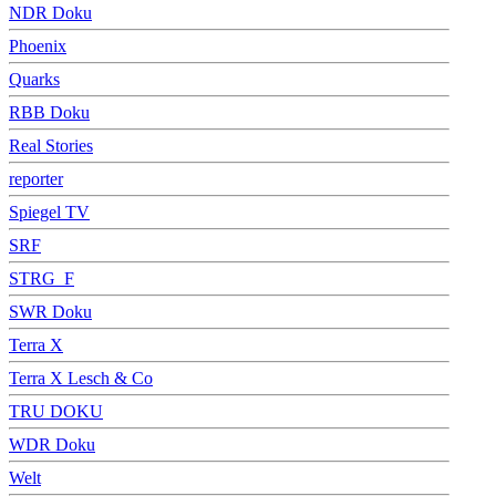
NDR Doku
Phoenix
Quarks
RBB Doku
Real Stories
reporter
Spiegel TV
SRF
STRG_F
SWR Doku
Terra X
Terra X Lesch & Co
TRU DOKU
WDR Doku
Welt