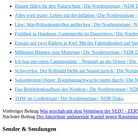
Bäume fällen für den Naturschutz | Die Nordreportage | NDR
Alles wird teurer: Leben mit der Inflation | Die Nordreportag
Lkw: Was Polizeikontrollen aufdecken | Die Nordreportage |
Frühling in Hamburg: Gartenprofis im Dauerstress | Die Nord
Einsatz auf zwei Rädern in Kiel: Mit der Fahrradpolizei auf S
Millionen Blumen zum Muttertag | Die Nordreportage | NDR 
Ich bau mir einen Campingplatz – Neustart an der Ostsee | D
Schwerelos: Der Rollstuhl bleibt am Strand zurück | Die Nor
Saisonbeginn Ostsee: Bootsbaunachwuchs startet durch | Die
Das Behördenkaufhaus des Nordens | Die Nordreportage | N
THW im Großeinsatz | Die Nordreportage | NDR Doku
Vorheriger Beitrag
Was geschah mit dem Vermögen der SED? - Z
Nächster Beitrag
Der Jahrzehnte andauernde Kampf gegen Rassismus
Sender & Sendungen