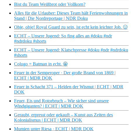
Bist du Team Weißbrot oder Vollkorn?
Alles für die Urlauber: Dieses Team hält Ferienwohnungen in
Stand | Die Nordreportage | NDR Doku
Ohje, ohje! Royal Guard zu sein, ist echt kein leichter Job. 🥴
ECHT – Unsere Jugend: So fing alles an #doku #ndr
#ndrdoku #shorts
ECHT – Unsere Jugend: Klatschpresse #doku #ndr #ndrdoku
#shorts
Colugo = Batman in echt. 🤩
Feuer in der Semperoper · Der große Brand von 1869 |
ECHT | MDR DOK
Feuer in Schacht 371 – Helden der Wismut | ECHT | MDR
DOK
Feuer, Eis und Rotorbruch – Wie sicher sind unsere
Windgiganten? | ECHT | MDR DOK
Geraubt, erpresst oder gekauft – Kunst aus Zeiten des
Kolonialismus | ECHT | MDR DOK
Mumien unter Riesa · ECHT | MDR DOK