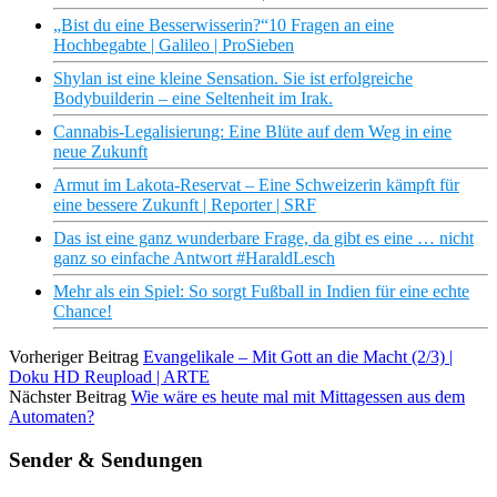
„Bist du eine Besserwisserin?“10 Fragen an eine
Hochbegabte | Galileo | ProSieben
Shylan ist eine kleine Sensation. Sie ist erfolgreiche
Bodybuilderin – eine Seltenheit im Irak.
Cannabis-Legalisierung: Eine Blüte auf dem Weg in eine
neue Zukunft
Armut im Lakota-Reservat – Eine Schweizerin kämpft für
eine bessere Zukunft | Reporter | SRF
Das ist eine ganz wunderbare Frage, da gibt es eine … nicht
ganz so einfache Antwort #HaraldLesch
Mehr als ein Spiel: So sorgt Fußball in Indien für eine echte
Chance!
Vorheriger Beitrag
Evangelikale – Mit Gott an die Macht (2/3) |
Doku HD Reupload | ARTE
Nächster Beitrag
Wie wäre es heute mal mit Mittagessen aus dem
Automaten?
Sender & Sendungen