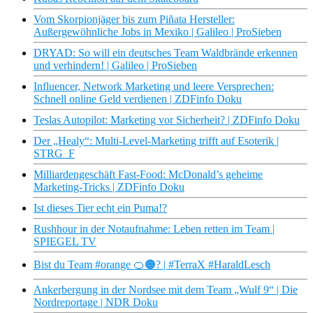
Vom Skorpionjäger bis zum Piñata Hersteller:
Außergewöhnliche Jobs in Mexiko | Galileo | ProSieben
DRYAD: So will ein deutsches Team Waldbrände erkennen
und verhindern! | Galileo | ProSieben
Influencer, Network Marketing und leere Versprechen:
Schnell online Geld verdienen | ZDFinfo Doku
Teslas Autopilot: Marketing vor Sicherheit? | ZDFinfo Doku
Der „Healy“: Multi-Level-Marketing trifft auf Esoterik |
STRG_F
Milliardengeschäft Fast-Food: McDonald’s geheime
Marketing-Tricks | ZDFinfo Doku
Ist dieses Tier echt ein Puma!?
Rushhour in der Notaufnahme: Leben retten im Team |
SPIEGEL TV
Bist du Team #orange 🍊🟠? | #TerraX #HaraldLesch
Ankerbergung in der Nordsee mit dem Team „Wulf 9“ | Die
Nordreportage | NDR Doku