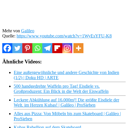
Mehr von
Galileo
Quelle:
https://www.youtube.com/watch?v=1WyEsYFU-K8
Ähnliche Videos:
Eine außergewöhnliche und andere Geschichte von Indien
(1/2) | Doku HD | ARTE
500 handgedrehte Waffeln pro Tag! Eisdiele vs.
Großproduzent: Ein Blick in die Welt der Eiswaffeln
Leckere Abkühlung auf 16.000m²! Die größte Eisdiele der
Welt. im Herzen Kubas! | Galileo | ProSieben
Alles aus Pizza: Von Möbeln bis zum Skateboard | Galileo |
ProSieben
Kubas Rebellion auf dem Skateboard