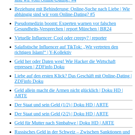
Beziehung mit Behinderung: Online-Suche nach Liebe | Wie
abhängig sind wir vom Online-Dating? #5
Pseudomedizin boomt: Experten warnen vor falschen
Gesundheits-Versprechen | report München | BR24
Virtuelle Influencer: Cool oder creepy? | reporter
Salafistische Influencer auf TikTok: „Wir vertreten den
richtigen Islam!“ | Y-Kollektiv
Geld her oder Daten weg! Wie Hacker die Wirtschaft
erpressen | ZDFinfo Doku
Liebe auf den ersten Klick? Das Geschäft mit Online-Dating |
ZDFinfo Doku
Geld allein macht die Armen nicht glücklich | Doku HD |
ARTE
Der Staat und sein Geld (1/2) | Doku HD | ARTE
Der Staat und sein Geld (2/2) | Doku HD | ARTE
Geld für Mutter nach Simbabwe | Doku HD | ARTE
Russisches Geld in der Schweiz – Zwischen Sanktionen und