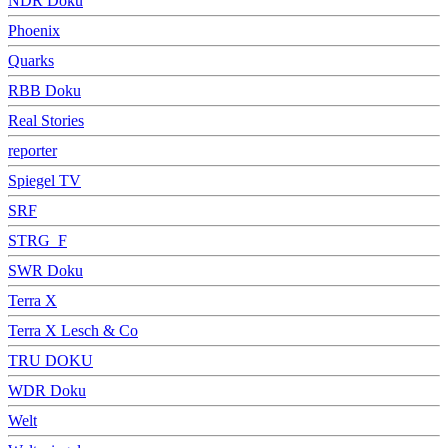
NDR Doku
Phoenix
Quarks
RBB Doku
Real Stories
reporter
Spiegel TV
SRF
STRG_F
SWR Doku
Terra X
Terra X Lesch & Co
TRU DOKU
WDR Doku
Welt