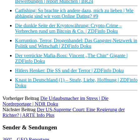
Bewerbungen | report München | BR24
Catfishing: So brachte ich andere dazu, mich zu lieben | Wie
abhängig sind wir vom Online Dating? #9
Die dunkle Seite der Kryptowährung: Crypto-Crime –
Verbrechen rund um Bitcoin & Co. | ZDFinfo Doku
Korruption, Terror, Drogenhandel: Das Gangster-Netzwerk in
Politik und Wirtschaft | ZDFinfo Doku
Der verrückte Mafia-Boss: Vincent „The Chin“ Gigante |
ZDFinfo Doku
Hitlers Henker: Die SS und der Terror | ZDFinfo Doku
Knast in Deutschland (1) – Strafe, Liebe, Hoffnung | ZDFinfo
Doku
Vorheriger Beitrag
Die Urlaubsmacher im Stress | Die
Nordreportage | NDR Doku
Nächster Beitrag
Der US-Supreme Court: Eine Regierung der
Richter? | ARTE Info Plus
Sender & Sendungen
360° – GEO Reportage