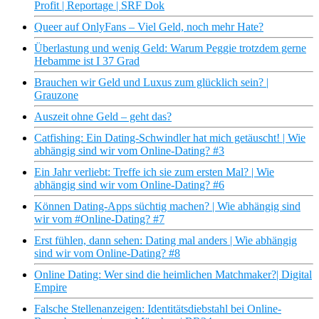
Profit | Reportage | SRF Dok
Queer auf OnlyFans – Viel Geld, noch mehr Hate?
Überlastung und wenig Geld: Warum Peggie trotzdem gerne
Hebamme ist I 37 Grad
Brauchen wir Geld und Luxus zum glücklich sein? |
Grauzone
Auszeit ohne Geld – geht das?
Catfishing: Ein Dating-Schwindler hat mich getäuscht! | Wie
abhängig sind wir vom Online-Dating? #3
Ein Jahr verliebt: Treffe ich sie zum ersten Mal? | Wie
abhängig sind wir vom Online-Dating? #6
Können Dating-Apps süchtig machen? | Wie abhängig sind
wir vom #Online-Dating? #7
Erst fühlen, dann sehen: Dating mal anders | Wie abhängig
sind wir vom Online-Dating? #8
Online Dating: Wer sind die heimlichen Matchmaker?| Digital
Empire
Falsche Stellenanzeigen: Identitätsdiebstahl bei Online-