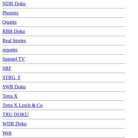
NDR Doku
Phoenix
Quarks
RBB Doku
Real Stories
reporter
Spiegel TV
SRF
STRG_F
SWR Doku
Terra X
Terra X Lesch & Co
TRU DOKU
WDR Doku
Welt