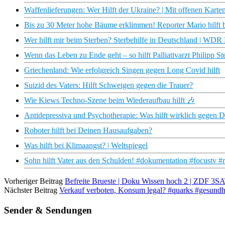
Waffenlieferungen: Wer Hilft der Ukraine? | Mit offenen Kart
Bis zu 30 Meter hohe Bäume erklimmen! Reporter Mario hilft be
Wer hilft mir beim Sterben? Sterbehilfe in Deutschland | WD
Wenn das Leben zu Ende geht – so hilft Palliativarzt Philipp S
Griechenland: Wie erfolgreich Singen gegen Long Covid hilft
Suizid des Vaters: Hilft Schweigen gegen die Trauer?
Wie Kiews Techno-Szene beim Wiederaufbau hilft 🎶
Antidepressiva und Psychotherapie: Was hilft wirklich gegen 
Roboter hilft bei Deinen Hausaufgaben?
Was hilft bei Klimaangst? | Weltspiegel
Sohn hilft Vater aus den Schulden! #dokumentation #focustv #
Vorheriger Beitrag
Befreite Brueste | Doku Wissen hoch 2 | ZDF 3S
Nächster Beitrag
Verkauf verboten, Konsum legal? #quarks #gesundh
Sender & Sendungen