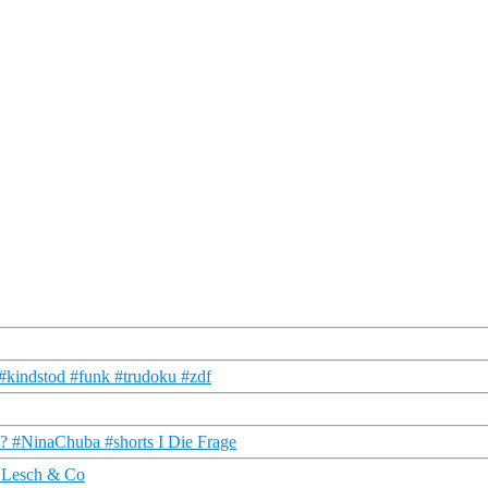
#kindstod #funk #trudoku #zdf
st? #NinaChuba #shorts I Die Frage
 X Lesch & Co