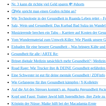
Nr. 3 kann dir richtig viel Geld sparen 💸 #shorts
🧐Wie spricht man einen Grafen richtig an?
Wie Technologie in der Gesundheit in Ruanda Leben rettet – 
Salz, Wein und Gesundheit: Das Kurbad Bad Sulza im Wande
Musizierende brechen ein Tabu – Karriere auf Kosten der Gesu
Vom Wundermaterial zum Umwelt-Killer: Wie Plastik unsere G
Eisbaden für eine bessere Gesundheit – Was bringen Kälte un
Gesundheit für alle | ARTE Re:
Bringt digitale Medizin tatsächlich mehr Gesundheit? | Medizi
Road Rage: Wie Trucker ihre & DEINE Gesundheit gefährden – m
Eine Schwester ist gut für deine mentale Gesundheit | ZDFinfo
Wie Gefangene für ihre Gesundheit kämpfen | Y-Kollektiv
Auf die Art des Stresses kommt’s an. #quarks #gesundheit #sci
Kopf und Faust: Trainer Jawid hilft Jugendlichen, ihre Ziele z
Königin der Nüsse: Maike hilft bei der Macadamia-Ernte