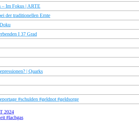
en – Im Fokus | ARTE
i der traditionellen Ernte
R Doku
terbenden I 37 Grad
Depressionen? | Quarks
reportage #schulden #geldnot #geldsorge
AT 2024
eit #lachgas