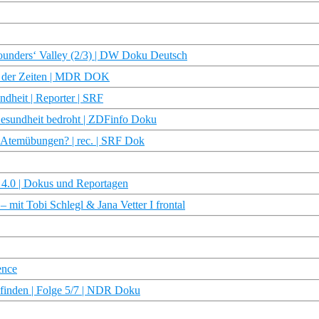
Founders‘ Valley (2/3) | DW Doku Deutsch
l der Zeiten | MDR DOK
ndheit | Reporter | SRF
esundheit bedroht | ZDFinfo Doku
d Atemübungen? | rec. | SRF Dok
n 4.0 | Dokus und Reportagen
it Tobi Schlegl & Jana Vetter I frontal
ence
u finden | Folge 5/7 | NDR Doku