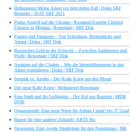
Höhenangst Meine Angst vor dem tiefen Fall | Doku SRF
Reporter | 3SAT SRF 2021
Putins Angriff auf die Ukraine | Russland-Experte Christof
Franzen in Moskau | Reportage | SRF Dok
Frauen und Finanzen – Von Scheidung, Rentenlücke und
Armut | Doku | SRF Dok
Russisches Geld in der Schweiz – Zwischen Sanktionen und
Profit | Reportage | SRF Dok
Ansturm auf die Chalets – Wie die Immobilienpreise in den
Alpen explodieren | Doku | SRF Dok
Sputnik vs. Apollo – Der Kalte Krieg um den Mond
Der neue Kalte Krieg | Weltspiegel Reportage
Eine Stadt und ihr Gefängnis – Der Ruf aus Bautzen | MDR
DOK
Organspende: Eine neue Niere für Adrian I stark! bei 37 Grad
Bauen für eine saubere Zukunft | ARTE Re:
Slowenien: Eine zweite Niederlage für den Populismus | Mit