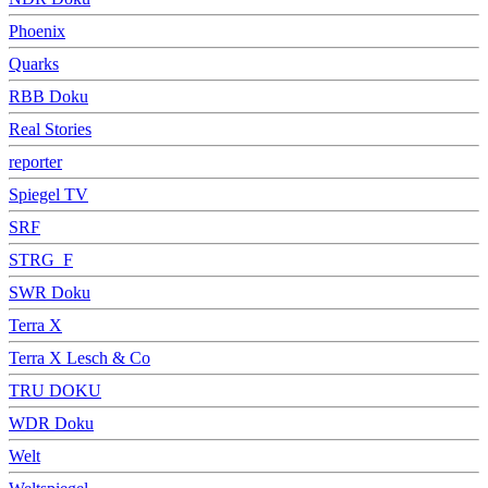
Phoenix
Quarks
RBB Doku
Real Stories
reporter
Spiegel TV
SRF
STRG_F
SWR Doku
Terra X
Terra X Lesch & Co
TRU DOKU
WDR Doku
Welt