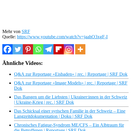
Mehr von
SRF
Quelle:
https://www.youtube.com/watch?v=jaahO3xgF-I
Ähnliche Videos:
Q&A zur Reportage «Eisbaden» | rec. | Reportage | SRF Dok
Q&A zur Reportage «Image Models» | rec. | Reportage | SRF
Dok
Das Bangen um die Liebsten | Ukrainer:innen in der Schweiz
| Ukraine-Krieg | rec. | SRF Dok
Das Schicksal einer syrischen Familie in der Schweiz – Eine
Langzeitdokumentation | Doku | SRF Dok
Chronisches Fatigue-Syndrom ME/CFS – Ein Albtraum für
die Betroffenen | Reportage | SRF Dok