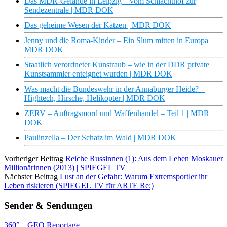
Das MDR-Gelände in Leipzig – vom Schlachthof zur
Sendezentrale | MDR DOK
Das geheime Wesen der Katzen | MDR DOK
Jenny und die Roma-Kinder – Ein Slum mitten in Europa |
MDR DOK
Staatlich verordneter Kunstraub – wie in der DDR private
Kunstsammler enteignet wurden | MDR DOK
Was macht die Bundeswehr in der Annaburger Heide? –
Hightech, Hirsche, Helikopter | MDR DOK
ZERV – Auftragsmord und Waffenhandel – Teil 1 | MDR
DOK
Paulinzella – Der Schatz im Wald | MDR DOK
Vorheriger Beitrag
Reiche Russinnen (1): Aus dem Leben Moskauer
Millionärinnen (2013) | SPIEGEL TV
Nächster Beitrag
Lust an der Gefahr: Warum Extremsportler ihr
Leben riskieren (SPIEGEL TV für ARTE Re:)
Sender & Sendungen
360° – GEO Reportage