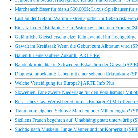
Märchenschlösser für bis zu 500.000$: Luxus-Spielhäuser für su
Lust an der Gefahr: Warum Extremsportler ihr Leben riskier
Einsatz in der Ostukraine: Ein Pastor zwischen den Fronten
Gefährliche Gletscherschmelze: Klimawandel im Hochgebirg
Gewalt im Kreißsaal: Wenn die Geburt zum Albtraum wird (
Bauen für eine saubere Zukunft | ARTE Re:
Bandenkriminalität in Schweden: Eskalation der Gewalt (SP
Diagnose unbekannt: Leben mit einer seltenen Erkrankung (
Welche Verteidigung für Europa? | ARTE Info Plus
Slowenien: Eine zweite Niederlage für den Populismus | Mit 
Russisches Gas: Wer ist bereit für das Embargo? | Mit offene
Traum vom eigenen Schloss: Märchen oder Millionengrab? (
Siziliens Frauen begehren auf: Unabhängig statt unterwürfi
Süchtig nach Muskeln: Junge Männer und ihr Körperkult (S