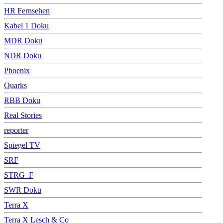
HR Fernsehen
Kabel 1 Doku
MDR Doku
NDR Doku
Phoenix
Quarks
RBB Doku
Real Stories
reporter
Spiegel TV
SRF
STRG_F
SWR Doku
Terra X
Terra X Lesch & Co