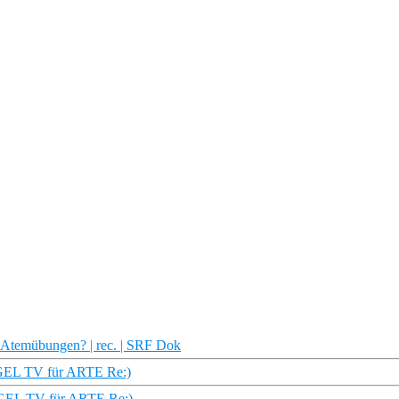
d Atemübungen? | rec. | SRF Dok
IEGEL TV für ARTE Re:)
IEGEL TV für ARTE Re:)