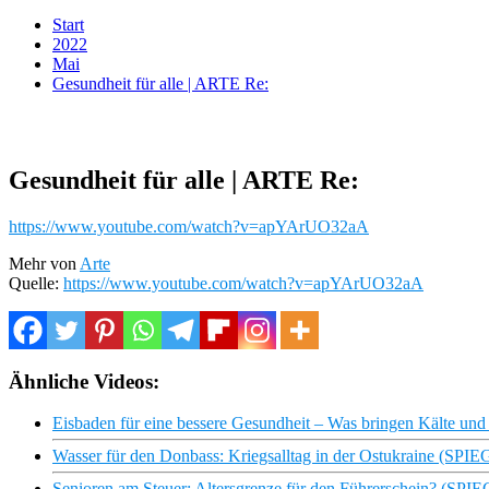
Start
2022
Mai
Gesundheit für alle | ARTE Re:
Gesundheit für alle | ARTE Re:
https://www.youtube.com/watch?v=apYArUO32aA
Mehr von
Arte
Quelle:
https://www.youtube.com/watch?v=apYArUO32aA
Ähnliche Videos:
Eisbaden für eine bessere Gesundheit – Was bringen Kälte un
Wasser für den Donbass: Kriegsalltag in der Ostukraine (SP
Senioren am Steuer: Altersgrenze für den Führerschein? (SP