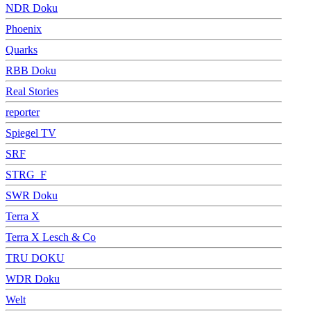
NDR Doku
Phoenix
Quarks
RBB Doku
Real Stories
reporter
Spiegel TV
SRF
STRG_F
SWR Doku
Terra X
Terra X Lesch & Co
TRU DOKU
WDR Doku
Welt