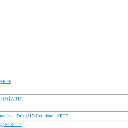
| ARTE
ku HD | ARTE
-Paradiese | Doku HD Reupload | ARTE
ag | STRG_F