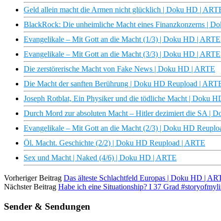
Geld allein macht die Armen nicht glücklich | Doku HD | ART
BlackRock: Die unheimliche Macht eines Finanzkonzerns | 
Evangelikale – Mit Gott an die Macht (1/3) | Doku HD | ARTE
Evangelikale – Mit Gott an die Macht (3/3) | Doku HD | ARTE
Die zerstörerische Macht von Fake News | Doku HD | ARTE
Die Macht der sanften Berührung | Doku HD Reupload | ART
Joseph Rotblat, Ein Physiker und die tödliche Macht | Doku 
Durch Mord zur absoluten Macht – Hitler dezimiert die SA |
Evangelikale – Mit Gott an die Macht (2/3) | Doku HD Reupl
Öl. Macht. Geschichte (2/2) | Doku HD Reupload | ARTE
Sex und Macht | Naked (4/6) | Doku HD | ARTE
Vorheriger Beitrag
Das älteste Schlachtfeld Europas | Doku HD | A
Nächster Beitrag
Habe ich eine Situationship? I 37 Grad #storyofmyli
Sender & Sendungen