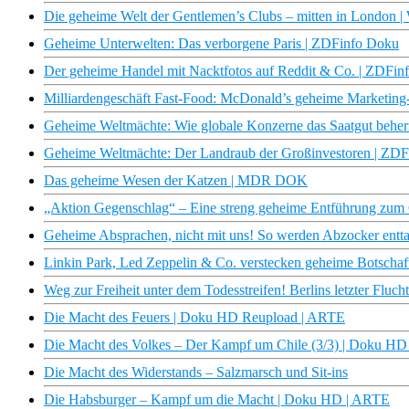
Die geheime Welt der Gentlemen’s Clubs – mitten in London | 
Geheime Unterwelten: Das verborgene Paris | ZDFinfo Doku
Der geheime Handel mit Nacktfotos auf Reddit & Co. | ZDFin
Milliardengeschäft Fast-Food: McDonald’s geheime Marketing
Geheime Weltmächte: Wie globale Konzerne das Saatgut behe
Geheime Weltmächte: Der Landraub der Großinvestoren | ZD
Das geheime Wesen der Katzen | MDR DOK
„Aktion Gegenschlag“ – Eine streng geheime Entführung zu
Geheime Absprachen, nicht mit uns! So werden Abzocker enttar
Linkin Park, Led Zeppelin & Co. verstecken geheime Botschafte
Weg zur Freiheit unter dem Todesstreifen! Berlins letzter Fluc
Die Macht des Feuers | Doku HD Reupload | ARTE
Die Macht des Volkes – Der Kampf um Chile (3/3) | Doku H
Die Macht des Widerstands – Salzmarsch und Sit-ins
Die Habsburger – Kampf um die Macht | Doku HD | ARTE