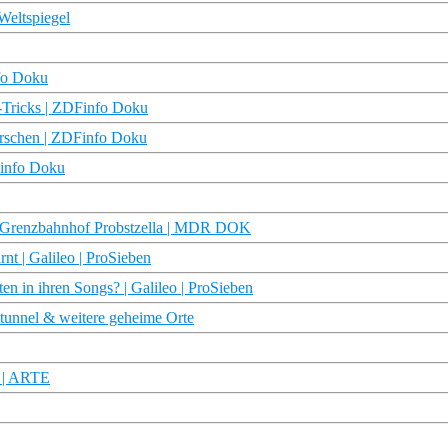
Weltspiegel
fo Doku
-Tricks | ZDFinfo Doku
rrschen | ZDFinfo Doku
Finfo Doku
m Grenzbahnhof Probstzella | MDR DOK
nt | Galileo | ProSieben
n in ihren Songs? | Galileo | ProSieben
httunnel & weitere geheime Orte
D | ARTE