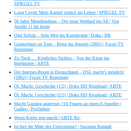
SPIEGEL TV
Long Covid: Mein Kampf zurück ins Leben | SPIEGEL TV
50 Jahre Mondlandung – Der neue Wettlauf ins All | Von
Apollo 11 bis heute
Olaf Scholz – Sein Weg ins Kanzleramt | Doku | BR
Geisterjäger on Tour – Reise ins Jenseits (2005) | Focus TV
Reportage
Zu Tisch … Köstliches Sizilien – Von der Küste ins
Inselinnere | ARTE
Der Internet-Boom in Deutschland – DSL macht’s möglich!
(2002) | Focus TV Reportage
Öl. Macht. Geschichte (1/2) | Doku HD Reupload | ARTE
Öl. Macht. Geschichte (2/2) | Doku HD Reupload | ARTE
Macht Gaming aggressiv ?10 Fragen an einen E-Sportler |
Galileo | ProSieben
Wenn Krebs arm macht | ARTE Re:
Ist hier die Mitte des Universums? | Suzanna Randall