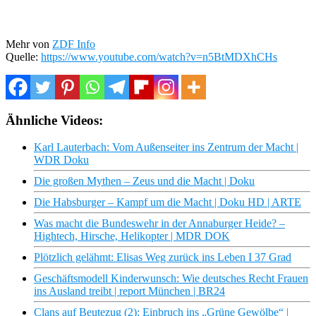
Mehr von
ZDF Info
Quelle:
https://www.youtube.com/watch?v=n5BtMDXhCHs
Ähnliche Videos:
Karl Lauterbach: Vom Außenseiter ins Zentrum der Macht |
WDR Doku
Die großen Mythen – Zeus und die Macht | Doku
Die Habsburger – Kampf um die Macht | Doku HD | ARTE
Was macht die Bundeswehr in der Annaburger Heide? –
Hightech, Hirsche, Helikopter | MDR DOK
Plötzlich gelähmt: Elisas Weg zurück ins Leben I 37 Grad
Geschäftsmodell Kinderwunsch: Wie deutsches Recht Frauen
ins Ausland treibt | report München | BR24
Clans auf Beutezug (2): Einbruch ins „Grüne Gewölbe“ |