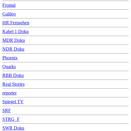
Frontal
Galileo
HR Fernsehen
Kabel 1 Doku
MDR Doku
NDR Doku
Phoenix
Quarks
RBB Doku
Real Stories
reporter
Spiegel TV
SRF
STRG_F
SWR Doku