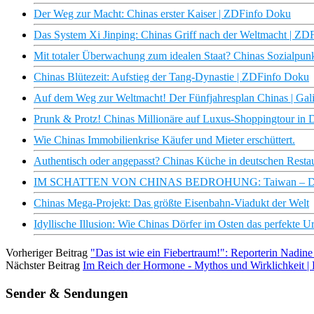
Der Weg zur Macht: Chinas erster Kaiser | ZDFinfo Doku
Das System Xi Jinping: Chinas Griff nach der Weltmacht | Z
Mit totaler Überwachung zum idealen Staat? Chinas Sozialpu
Chinas Blütezeit: Aufstieg der Tang-Dynastie | ZDFinfo Doku
Auf dem Weg zur Weltmacht! Der Fünfjahresplan Chinas | Gali
Prunk & Protz! Chinas Millionäre auf Luxus-Shoppingtour in 
Wie Chinas Immobilienkrise Käufer und Mieter erschüttert.
Authentisch oder angepasst? Chinas Küche in deutschen Resta
IM SCHATTEN VON CHINAS BEDROHUNG: Taiwan – Demok
Chinas Mega-Projekt: Das größte Eisenbahn-Viadukt der Welt
Idyllische Illusion: Wie Chinas Dörfer im Osten das perfekte U
Vorheriger Beitrag
"Das ist wie ein Fiebertraum!": Reporterin Nadine
Nächster Beitrag
Im Reich der Hormone - Mythos und Wirklichkeit
Sender & Sendungen