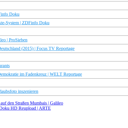
DFinfo Doku
nkte-System | ZDFinfo Doku
leo | ProSieben
Deutschland (2015) | Focus TV Reportage
urants
ratie im Fadenkreuz | WELT Reportage
rlaubsfoto inszenieren
 auf den Straßen Mumbais | Galileo
 | Doku HD Reupload | ARTE