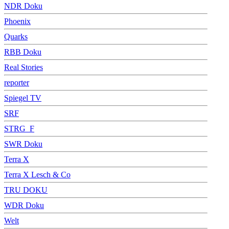
NDR Doku
Phoenix
Quarks
RBB Doku
Real Stories
reporter
Spiegel TV
SRF
STRG_F
SWR Doku
Terra X
Terra X Lesch & Co
TRU DOKU
WDR Doku
Welt