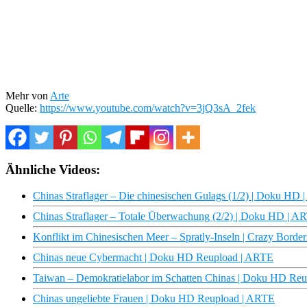
Mehr von
Arte
Quelle:
https://www.youtube.com/watch?v=3jQ3sA_2fek
Ähnliche Videos:
Chinas Straflager – Die chinesischen Gulags (1/2) | Doku HD
Chinas Straflager – Totale Überwachung (2/2) | Doku HD | A
Konflikt im Chinesischen Meer – Spratly-Inseln | Crazy Borde
Chinas neue Cybermacht | Doku HD Reupload | ARTE
Taiwan – Demokratielabor im Schatten Chinas | Doku HD Re
Chinas ungeliebte Frauen | Doku HD Reupload | ARTE