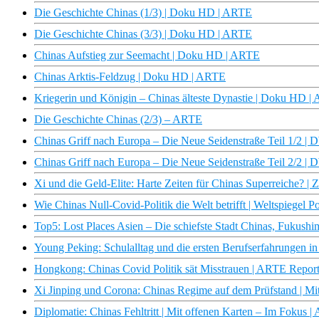
Die Geschichte Chinas (1/3) | Doku HD | ARTE
Die Geschichte Chinas (3/3) | Doku HD | ARTE
Chinas Aufstieg zur Seemacht | Doku HD | ARTE
Chinas Arktis-Feldzug | Doku HD | ARTE
Kriegerin und Königin – Chinas älteste Dynastie | Doku HD 
Die Geschichte Chinas (2/3) – ARTE
Chinas Griff nach Europa – Die Neue Seidenstraße Teil 1/2 |
Chinas Griff nach Europa – Die Neue Seidenstraße Teil 2/2 |
Xi und die Geld-Elite: Harte Zeiten für Chinas Superreiche? 
Wie Chinas Null-Covid-Politik die Welt betrifft | Weltspiegel P
Top5: Lost Places Asien – Die schiefste Stadt Chinas, Fukushim
Young Peking: Schulalltag und die ersten Berufserfahrungen in
Hongkong: Chinas Covid Politik sät Misstrauen | ARTE Repor
Xi Jinping und Corona: Chinas Regime auf dem Prüfstand | Mi
Diplomatie: Chinas Fehltritt | Mit offenen Karten – Im Fokus 