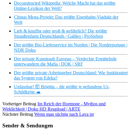
Deconstructed Wikipedia: Welche Macht hat das größte
Online-Lexikon der Welt?
Chinas Mega-Projekt: Das größte Eisenbahn-Viadukt der
Welt
Lieb & knuffig oder groß & gefährlich? Die größte
Straußenfarm Deutschlands | Galileo | ProSieben
Der größte Bio-Lieferservice im Norden | Die Nordreportage |
NDR Doku
Der grösste Kunstraub Europas – Verdeckte Ermittelnde
unterwandern die Mafia | DOK | SRF
Der größte private Arbeitsgeber Deutschland: Wie funktioniert
das System von Edeka?
Unfassbar! 🤯 Brigitta – die größte je gefundene Ur-
Schildkröte 🐢
Vorheriger Beitrag
Im Reich der Hormone - Mythos und
Wirklichkeit | Doku HD Reupload | ARTE
Nächster Beitrag
Wenn man süchtig nach Lava ist
Sender & Sendungen