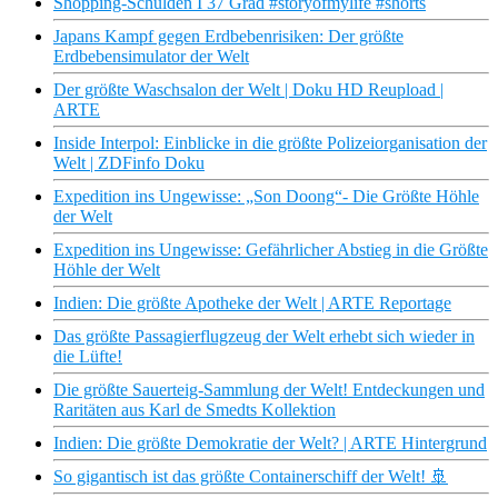
Shopping-Schulden I 37 Grad #storyofmylife #shorts
Japans Kampf gegen Erdbebenrisiken: Der größte
Erdbebensimulator der Welt
Der größte Waschsalon der Welt | Doku HD Reupload |
ARTE
Inside Interpol: Einblicke in die größte Polizeiorganisation der
Welt | ZDFinfo Doku
Expedition ins Ungewisse: „Son Doong“- Die Größte Höhle
der Welt
Expedition ins Ungewisse: Gefährlicher Abstieg in die Größte
Höhle der Welt
Indien: Die größte Apotheke der Welt | ARTE Reportage
Das größte Passagierflugzeug der Welt erhebt sich wieder in
die Lüfte!
Die größte Sauerteig-Sammlung der Welt! Entdeckungen und
Raritäten aus Karl de Smedts Kollektion
Indien: Die größte Demokratie der Welt? | ARTE Hintergrund
So gigantisch ist das größte Containerschiff der Welt! 🚢