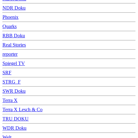
NDR Doku
Phoenix
Quarks
RBB Doku
Real Stories
reporter
Spiegel TV
SRF
STRG_F
SWR Doku
Terra X
Terra X Lesch & Co
TRU DOKU
WDR Doku
Welt