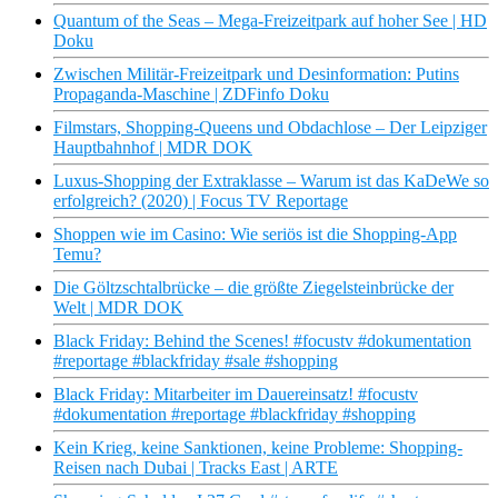
Quantum of the Seas – Mega-Freizeitpark auf hoher See | HD
Doku
Zwischen Militär-Freizeitpark und Desinformation: Putins
Propaganda-Maschine | ZDFinfo Doku
Filmstars, Shopping-Queens und Obdachlose – Der Leipziger
Hauptbahnhof | MDR DOK
Luxus-Shopping der Extraklasse – Warum ist das KaDeWe so
erfolgreich? (2020) | Focus TV Reportage
Shoppen wie im Casino: Wie seriös ist die Shopping-App
Temu?
Die Göltzschtalbrücke – die größte Ziegelsteinbrücke der
Welt | MDR DOK
Black Friday: Behind the Scenes! #focustv #dokumentation
#reportage #blackfriday #sale #shopping
Black Friday: Mitarbeiter im Dauereinsatz! #focustv
#dokumentation #reportage #blackfriday #shopping
Kein Krieg, keine Sanktionen, keine Probleme: Shopping-
Reisen nach Dubai | Tracks East | ARTE