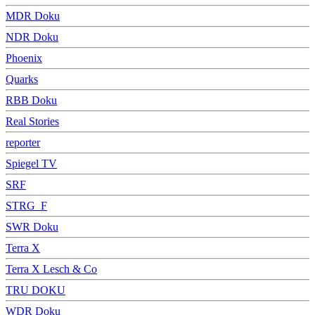
MDR Doku
NDR Doku
Phoenix
Quarks
RBB Doku
Real Stories
reporter
Spiegel TV
SRF
STRG_F
SWR Doku
Terra X
Terra X Lesch & Co
TRU DOKU
WDR Doku