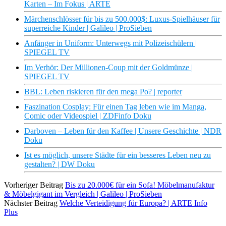
Karten – Im Fokus | ARTE
Märchenschlösser für bis zu 500.000$: Luxus-Spielhäuser für
superreiche Kinder | Galileo | ProSieben
Anfänger in Uniform: Unterwegs mit Polizeischülern |
SPIEGEL TV
Im Verhör: Der Millionen-Coup mit der Goldmünze |
SPIEGEL TV
BBL: Leben riskieren für den mega Po? | reporter
Faszination Cosplay: Für einen Tag leben wie im Manga,
Comic oder Videospiel | ZDFinfo Doku
Darboven – Leben für den Kaffee | Unsere Geschichte | NDR
Doku
Ist es möglich, unsere Städte für ein besseres Leben neu zu
gestalten? | DW Doku
Vorheriger Beitrag
Bis zu 20.000€ für ein Sofa! Möbelmanufaktur
& Möbelgigant im Vergleich | Galileo | ProSieben
Nächster Beitrag
Welche Verteidigung für Europa? | ARTE Info
Plus