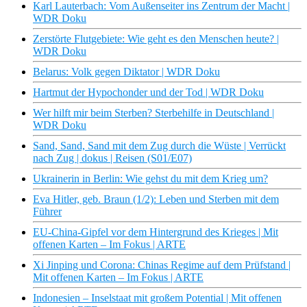
Karl Lauterbach: Vom Außenseiter ins Zentrum der Macht |
WDR Doku
Zerstörte Flutgebiete: Wie geht es den Menschen heute? |
WDR Doku
Belarus: Volk gegen Diktator | WDR Doku
Hartmut der Hypochonder und der Tod | WDR Doku
Wer hilft mir beim Sterben? Sterbehilfe in Deutschland |
WDR Doku
Sand, Sand, Sand mit dem Zug durch die Wüste | Verrückt
nach Zug | dokus | Reisen (S01/E07)
Ukrainerin in Berlin: Wie gehst du mit dem Krieg um?
Eva Hitler, geb. Braun (1/2): Leben und Sterben mit dem
Führer
EU-China-Gipfel vor dem Hintergrund des Krieges | Mit
offenen Karten – Im Fokus | ARTE
Xi Jinping und Corona: Chinas Regime auf dem Prüfstand |
Mit offenen Karten – Im Fokus | ARTE
Indonesien – Inselstaat mit großem Potential | Mit offenen