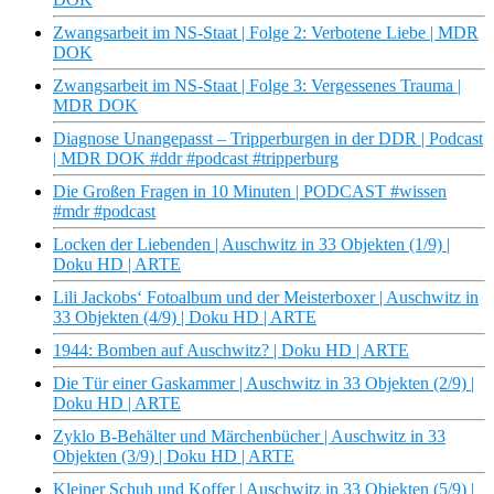
Zwangsarbeit im NS-Staat | Folge 2: Verbotene Liebe | MDR
DOK
Zwangsarbeit im NS-Staat | Folge 3: Vergessenes Trauma |
MDR DOK
Diagnose Unangepasst – Tripperburgen in der DDR | Podcast
| MDR DOK #ddr #podcast #tripperburg
Die Großen Fragen in 10 Minuten | PODCAST #wissen
#mdr #podcast
Locken der Liebenden | Auschwitz in 33 Objekten (1/9) |
Doku HD | ARTE
Lili Jackobs‘ Fotoalbum und der Meisterboxer | Auschwitz in
33 Objekten (4/9) | Doku HD | ARTE
1944: Bomben auf Auschwitz? | Doku HD | ARTE
Die Tür einer Gaskammer | Auschwitz in 33 Objekten (2/9) |
Doku HD | ARTE
Zyklo B-Behälter und Märchenbücher | Auschwitz in 33
Objekten (3/9) | Doku HD | ARTE
Kleiner Schuh und Koffer | Auschwitz in 33 Objekten (5/9) |