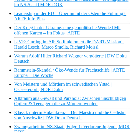
im NS-Staat | MDR DOK
Leadership in der EU – Übernimmt der Osten die Führung? |
ARTE Info Plus
Der Krieg in der Ukraine, eine geopolitische Wende | Mit
offenen Karten – Im Fokus | ARTE
LIVE: Curling im All: So funktioniert die DART-Mission! |
Harald Lesch, Marco Smolla, Richard Moissl
Warum Adolf Hitler Richard Wagner vergötterte | DW Doku
Deutsch
Rammstein-Skandal / Öko-Wende für Frachtschiffe | ARTE
Europa – Die Woche
Von Meistern und Mördern im schwedischen Ystad |
Ostseereport | NDR Doku
Albtraum aus Gewalt und Paranoia: Zwischen unschuldigen
Opfern & Teenagern die zu Mördern werden
Klassik unterm Hakenkreuz – Der Maestro und die Cellistin
von Auschwitz | DW Doku Deutsch
Zwangsarbeit im NS-Staat | Folge 1: Verlorene Jugend | MDR
DOK