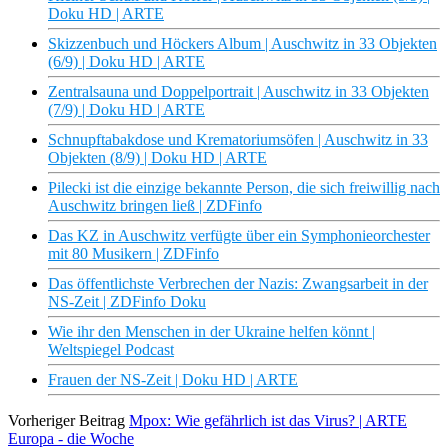
Doku HD | ARTE
Skizzenbuch und Höckers Album | Auschwitz in 33 Objekten
(6/9) | Doku HD | ARTE
Zentralsauna und Doppelportrait | Auschwitz in 33 Objekten
(7/9) | Doku HD | ARTE
Schnupftabakdose und Krematoriumsöfen | Auschwitz in 33
Objekten (8/9) | Doku HD | ARTE
Pilecki ist die einzige bekannte Person, die sich freiwillig nach
Auschwitz bringen ließ | ZDFinfo
Das KZ in Auschwitz verfügte über ein Symphonieorchester
mit 80 Musikern | ZDFinfo
Das öffentlichste Verbrechen der Nazis: Zwangsarbeit in der
NS-Zeit | ZDFinfo Doku
Wie ihr den Menschen in der Ukraine helfen könnt |
Weltspiegel Podcast
Frauen der NS-Zeit | Doku HD | ARTE
Vorheriger Beitrag
Mpox: Wie gefährlich ist das Virus? | ARTE
Europa - die Woche