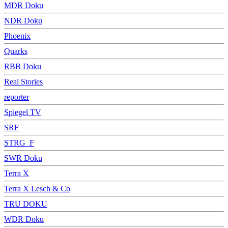
MDR Doku
NDR Doku
Phoenix
Quarks
RBB Doku
Real Stories
reporter
Spiegel TV
SRF
STRG_F
SWR Doku
Terra X
Terra X Lesch & Co
TRU DOKU
WDR Doku