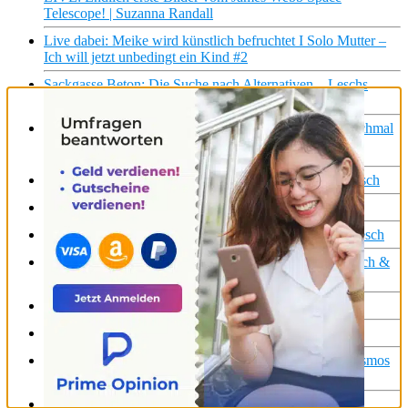
Telescope! | Suzanna Randall
Live dabei: Meike wird künstlich befruchtet I Solo Mutter –
Ich will jetzt unbedingt ein Kind #2
Sackgasse Beton: Die Suche nach Alternativen – Leschs
Kosmos [Ganze TV-Folge] | Harald Lesch
Schocknachricht: Die Erde dreht sich langsamer! (Manchmal
aber auch schneller…) 🌍 | Harald Lesch
Schwarze Löcher – geht nicht, gibt’s nicht? | Harald Lesch
Erneuerbare Energien? Ja bitte!| Harald Lesch #Shorts
Wie klimafreundlich sind E-Autos wirklich? | Harald Lesch
Harald und Suzanna so gespannt wie nie! | Terra X Lesch &
Co #shorts
Wohin mit dem strahlenden Atommüll? | Harald Lesch
Ist unsere Galaxie ein Organismus? | Harald Lesch
Cannabis – zwischen Horror und Heilung – Leschs Kosmos
[Ganze TV-Folge] | Harald Lesch
Das haben wir auf der Suche nach einer zweiten Erde