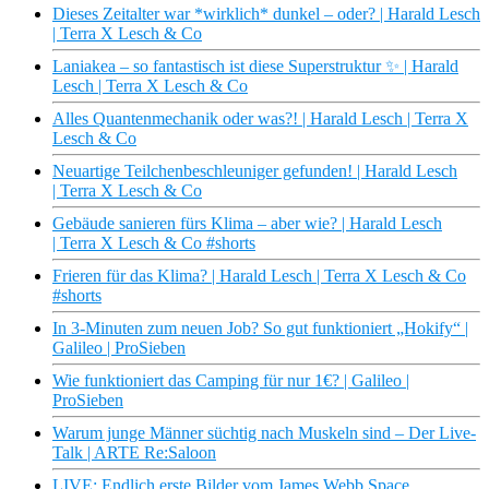
Dieses Zeitalter war *wirklich* dunkel – oder? | Harald Lesch
| Terra X Lesch & Co
Laniakea – so fantastisch ist diese Superstruktur ✨ | Harald
Lesch | Terra X Lesch & Co
Alles Quantenmechanik oder was?! | Harald Lesch | Terra X
Lesch & Co
Neuartige Teilchenbeschleuniger gefunden! | Harald Lesch
| Terra X Lesch & Co
Gebäude sanieren fürs Klima – aber wie? | Harald Lesch
| Terra X Lesch & Co #shorts
Frieren für das Klima? | Harald Lesch | Terra X Lesch & Co
#shorts
In 3-Minuten zum neuen Job? So gut funktioniert „Hokify“ |
Galileo | ProSieben
Wie funktioniert das Camping für nur 1€? | Galileo |
ProSieben
Warum junge Männer süchtig nach Muskeln sind – Der Live-
Talk | ARTE Re:Saloon
LIVE: Endlich erste Bilder vom James Webb Space