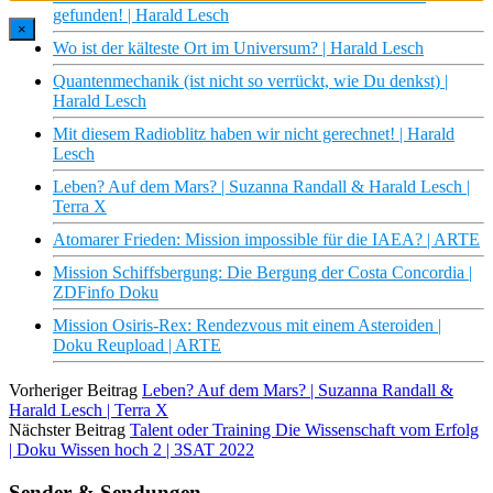
gefunden! | Harald Lesch
×
Wo ist der kälteste Ort im Universum? | Harald Lesch
Quantenmechanik (ist nicht so verrückt, wie Du denkst) |
Harald Lesch
Mit diesem Radioblitz haben wir nicht gerechnet! | Harald
Lesch
Leben? Auf dem Mars? | Suzanna Randall & Harald Lesch |
Terra X
Atomarer Frieden: Mission impossible für die IAEA? | ARTE
Mission Schiffsbergung: Die Bergung der Costa Concordia |
ZDFinfo Doku
Mission Osiris-Rex: Rendezvous mit einem Asteroiden |
Doku Reupload | ARTE
Vorheriger Beitrag
Leben? Auf dem Mars? | Suzanna Randall &
Harald Lesch | Terra X
Nächster Beitrag
Talent oder Training Die Wissenschaft vom Erfolg
| Doku Wissen hoch 2 | 3SAT 2022
Sender & Sendungen