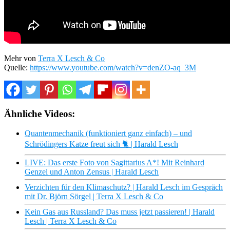
Mehr von
Terra X Lesch & Co
Quelle:
https://www.youtube.com/watch?v=denZO-aq_3M
Ähnliche Videos:
Quantenmechanik (funktioniert ganz einfach) – und
Schrödingers Katze freut sich 🐈 | Harald Lesch
LIVE: Das erste Foto von Sagittarius A*! Mit Reinhard
Genzel und Anton Zensus | Harald Lesch
Verzichten für den Klimaschutz? | Harald Lesch im Gespräch
mit Dr. Björn Sörgel | Terra X Lesch & Co
Kein Gas aus Russland? Das muss jetzt passieren! | Harald
Lesch | Terra X Lesch & Co