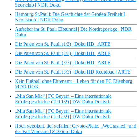
Sportclub | NDR Doku
Hamburg St.Pauli: Die Geschichte der Großen Freiheit I
Neonstaub I NDR Doku
Aufseher im St. Pauli Elbtunnel | Die Nordreportage | NDR
Doku
Die Paten von St. Pauli (1/3) | Doku HD | ARTE
Die Paten von St. Pauli (2/3) | Doku HD | ARTE
Die Paten von St. Pauli (3/3) | Doku HD | ARTE
Die Paten von St. Pauli (3/3) | Doku HD Reupload | ARTE
Kein Fußball ohne Ehrenamt – Leben für den FC Eilenburg |
MDR DOK
„Mia San Mia“ | FC Bayern – Eine internationale
Erfolgsgeschichte (Teil 1/2) | DW Doku Deutsch
„Mia San Mia“ | FC Bayern – Eine internationale
Erfolgsgeschichte (Teil 2/2) | DW Doku Deutsch
Hoch gepokert, tief gefallen: Crypto-Pleite, „WeCrashed“ und
der Fall Wirecard | ZDFinfo Doku