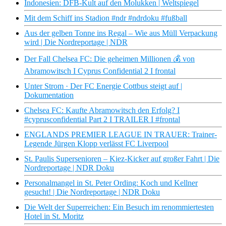
Indonesien: DFB-Kult auf den Molukken | Weltspiegel
Mit dem Schiff ins Stadion #ndr #ndrdoku #fußball
Aus der gelben Tonne ins Regal – Wie aus Müll Verpackung
wird | Die Nordreportage | NDR
Der Fall Chelsea FC: Die geheimen Millionen 💰 von
Abramowitsch I Cyprus Confidential 2 I frontal
Unter Strom · Der FC Energie Cottbus steigt auf |
Dokumentation
Chelsea FC: Kaufte Abramowitsch den Erfolg? I
#cyprusconfidential Part 2 I TRAILER I #frontal
ENGLANDS PREMIER LEAGUE IN TRAUER: Trainer-
Legende Jürgen Klopp verlässt FC Liverpool
St. Paulis Supersenioren – Kiez-Kicker auf großer Fahrt | Die
Nordreportage | NDR Doku
Personalmangel in St. Peter Ording: Koch und Kellner
gesucht! | Die Nordreportage | NDR Doku
Die Welt der Superreichen: Ein Besuch im renommiertesten
Hotel in St. Moritz