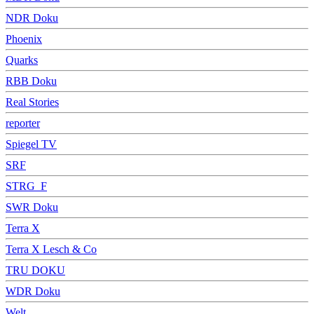
NDR Doku
Phoenix
Quarks
RBB Doku
Real Stories
reporter
Spiegel TV
SRF
STRG_F
SWR Doku
Terra X
Terra X Lesch & Co
TRU DOKU
WDR Doku
Welt