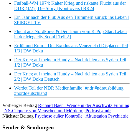
Fußball-WM 1974: Kalter Krieg und riskante Flucht aus der
DDR (1/2) | Die Story | Kontrovers | BR24
Ein Jahr nach der Flut: Aus den Trümmern zurück ins Leben |
SPIEGEL TV
Flucht aus Nordkorea & Der Traum vom K-Pop-Star: Leben
in der Megacity Seoul | Teil 2 |
Erdöl und Ruin – Der Exodus aus Venezuela | Displaced Teil
1/3 | DW Doku
Der Krieg auf meinem Handy – Nachrichten aus Syrien Teil
1/2 | DW Doku
Der Krieg auf meinem Handy – Nachrichten aus Syrien Teil
2/2 | DW Doku Deutsch
Werdet Teil der NDR Medienfamilie! #ndr #ndrausbildung
#norddeutschland
Vorheriger Beitrag
Richard Baer - Wende in der Auschwitz Führung
| NS-Cliquen: von Menschen und Mördern | Podcast #mdr
Nächster Beitrag
Psychose außer Kontrolle | Akutstation Psychiatrie
Sender & Sendungen