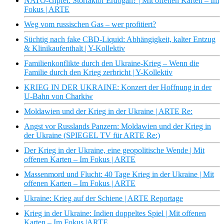
NATO-Gipfel: Störfaktor Erdoğan? | Mit offenen Karten – Im
Fokus | ARTE
Weg vom russischen Gas – wer profitiert?
Süchtig nach fake CBD-Liquid: Abhängigkeit, kalter Entzug
& Klinikaufenthalt | Y-Kollektiv
Familienkonflikte durch den Ukraine-Krieg – Wenn die
Familie durch den Krieg zerbricht | Y-Kollektiv
KRIEG IN DER UKRAINE: Konzert der Hoffnung in der
U-Bahn von Charkiw
Moldawien und der Krieg in der Ukraine | ARTE Re:
Angst vor Russlands Panzern: Moldawien und der Krieg in
der Ukraine (SPIEGEL TV für ARTE Re:)
Der Krieg in der Ukraine, eine geopolitische Wende | Mit
offenen Karten – Im Fokus | ARTE
Massenmord und Flucht: 40 Tage Krieg in der Ukraine | Mit
offenen Karten – Im Fokus | ARTE
Ukraine: Krieg auf der Schiene | ARTE Reportage
Krieg in der Ukraine: Indien doppeltes Spiel | Mit offenen
Karten – Im Fokus |ARTE