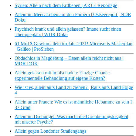
Syrien: Allein nach dem Erdbeben | ARTE Reportage
Allein im Meer: Leben auf den Färöern | Ostseereport | NDR
Doku
Psychisch krank und allein gelassen? Imane sucht einen
Therapieplatz | WDR Doku
61 Mrd $ Gewinn allein im Jahr 2021! Microsofts Masterplan
| Galileo | ProSieben
Obdachlos in Magdeburg – Essen allein reicht nicht aus |
MDR DOK
Allein gelassen mit Impfschaden: Einzige Chance
experimentelle Behandlung auf eigene Kosten?
Wie ist es, allein aufs Land zu ziehen? | Raus aufs Land Folge
4
Allein unter Frauen: Wie es ist männliche Hebamme zu sein I
37 Grad
Allein im Dschungel: Was macht die Orientierungslosigkeit
mit unserer Psyche?
Allein gegen Londoner Straßengangs