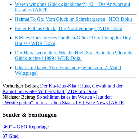
Wären wir ohne Glück glücklicher? | 42 – Die Antwort auf
fast alles | ARTE
Heimat To Go: Vom Glück im Schrebergarten | NDR Doku
Freier Fall ins Glück | Die Nordreportage | NDR Doku
Kleines Haus, großes Familien-Glück: Tiny Living im Tiny
House | WDR Doku
Der Heiratsvermittler: Wie die High Society in den 90ern ihr
Glück suchte | 1999 | WDR Doku
Glück im Dauer-Abo: Finnland gewinnt zum 7. Mal! |
Weltspiegel
Vorheriger Beitrag
Der Ku-Klux-Klan: Hass, Gewalt und der
Kampf um weiße Vorherrschaft | ZDFinfo Doku
Nächster Beitrag
So schlimm ist es im Westen - laut den
"Westexperten" im russischen Staats-TV | Fake News | ARTE
Sender & Sendungen
360° – GEO Reportage
37 Grad