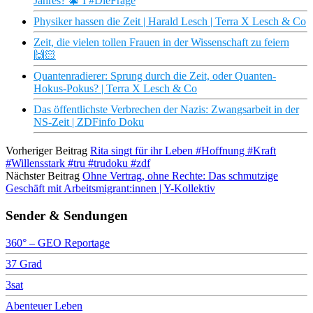
Jahres? 🎄 I #DieFrage
Physiker hassen die Zeit | Harald Lesch | Terra X Lesch & Co
Zeit, die vielen tollen Frauen in der Wissenschaft zu feiern
🙌🏻
Quantenradierer: Sprung durch die Zeit, oder Quanten-
Hokus-Pokus? | Terra X Lesch & Co
Das öffentlichste Verbrechen der Nazis: Zwangsarbeit in der
NS-Zeit | ZDFinfo Doku
Vorheriger Beitrag
Rita singt für ihr Leben #Hoffnung #Kraft
#Willensstark #tru #trudoku #zdf
Nächster Beitrag
Ohne Vertrag, ohne Rechte: Das schmutzige
Geschäft mit Arbeitsmigrant:innen | Y-Kollektiv
Sender & Sendungen
360° – GEO Reportage
37 Grad
3sat
Abenteuer Leben