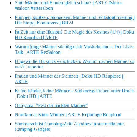
Sind Männer und Frauen gleich schlau? | ARTE #shorts
#saloon #artesaloon
Pumpen, spritzen, biohacken: Männer und Selbstoptimierung |
Die Story | Kontrovers | BR24
Ist Zeit nur eine Illusion? Die Magie des Kosmos (1/4) | Doku
HD Reupload | ARTE
Warum junge Männer süchtig nach Muskeln sind – Der Live-
Talk | ARTE Re:Saloon
Ungewollte Dickpics verschicken: Warum machen Männer so
was? | reporter
Frauen und Männer der Steinzeit | Doku HD Reupload |
ARTE
Keine Kinder, keine Männer – Südkoreas Frauen unter Druck
| Doku HD | ARTE
Okayama: “Fest der nackten Männer”
Nordkorea: Kims Männer | ARTE Reportage Reupload
Sommerzeit ist Camping-Zeit! Alexibexi testet raffinierte
Camping-Gadgets