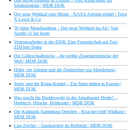
Das MDR-Gelände in Leipzig – vom Schlachthof zur
Sendezentrale | MDR DOK
Der neue Wettlauf zum Mond – NASA Artemis erklärt | Terra
X Lesch & Co
50 Jahre Mondlandung – Der neue Wettlauf ins All | Von
Apollo 11 bis heute
Vertragsarbeiter in der DDR: Eine Freundschaft auf Zeit |
ZDFinfo Doku
Die Göltzschtalbrücke – die größte Ziegelsteinbrücke der
Welt | MDR DOK
Hitler, ein Attentat und die Drahtzieher aus Magdeburg |
MDR DOK
Jenny und die Roma-Kinder – Ein Slum mitten in Europa |
MDR DOK
Was macht die Bundeswehr in der Annaburger Heide? –
Hightech, Hirsche, Helikopter | MDR DOK
Die Kulinarik-Sammlung Dresden – Knacker trifft Wildhase |
MDR DOK
Lisa Zocher – Tanzkarriere im Rollstuhl | MDR DOK