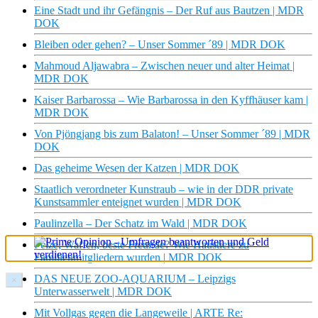
Eine Stadt und ihr Gefängnis – Der Ruf aus Bautzen | MDR
DOK
Bleiben oder gehen? – Unser Sommer ´89 | MDR DOK
Mahmoud Aljawabra – Zwischen neuer und alter Heimat |
MDR DOK
Kaiser Barbarossa – Wie Barbarossa in den Kyffhäuser kam |
MDR DOK
Von Pjöngjang bis zum Balaton! – Unser Sommer ´89 | MDR
DOK
Das geheime Wesen der Katzen | MDR DOK
Staatlich verordneter Kunstraub – wie in der DDR private
Kunstsammler enteignet wurden | MDR DOK
Paulinzella – Der Schatz im Wald | MDR DOK
Pelze, Waffen, beste Freunde? Wie Haustiere zu
Familienmitgliedern wurden | MDR DOK
DAS NEUE ZOO-AQUARIUM – Leipzigs
×
Unterwasserwelt | MDR DOK
Mit Vollgas gegen die Langeweile | ARTE Re: