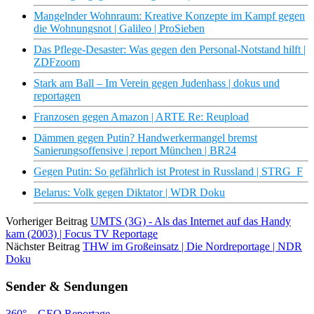
Mangelnder Wohnraum: Kreative Konzepte im Kampf gegen
die Wohnungsnot | Galileo | ProSieben
Das Pflege-Desaster: Was gegen den Personal-Notstand hilft |
ZDFzoom
Stark am Ball – Im Verein gegen Judenhass | dokus und
reportagen
Franzosen gegen Amazon | ARTE Re: Reupload
Dämmen gegen Putin? Handwerkermangel bremst
Sanierungsoffensive | report München | BR24
Gegen Putin: So gefährlich ist Protest in Russland | STRG_F
Belarus: Volk gegen Diktator | WDR Doku
Vorheriger Beitrag
UMTS (3G) - Als das Internet auf das Handy
kam (2003) | Focus TV Reportage
Nächster Beitrag
THW im Großeinsatz | Die Nordreportage | NDR
Doku
Sender & Sendungen
360° – GEO Reportage