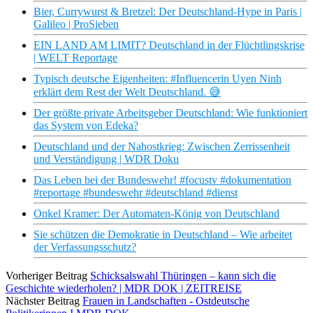
Bier, Currywurst & Bretzel: Der Deutschland-Hype in Paris |
Galileo | ProSieben
EIN LAND AM LIMIT? Deutschland in der Flüchtlingskrise
| WELT Reportage
Typisch deutsche Eigenheiten: #Influencerin Uyen Ninh
erklärt dem Rest der Welt Deutschland. 😅
Der größte private Arbeitsgeber Deutschland: Wie funktioniert
das System von Edeka?
Deutschland und der Nahostkrieg: Zwischen Zerrissenheit
und Verständigung | WDR Doku
Das Leben bei der Bundeswehr! #focustv #dokumentation
#reportage #bundeswehr #deutschland #dienst
Onkel Kramer: Der Automaten-König von Deutschland
Sie schützen die Demokratie in Deutschland – Wie arbeitet
der Verfassungsschutz?
Vorheriger Beitrag
Schicksalswahl Thüringen – kann sich die
Geschichte wiederholen? | MDR DOK | ZEITREISE
Nächster Beitrag
Frauen in Landschaften - Ostdeutsche