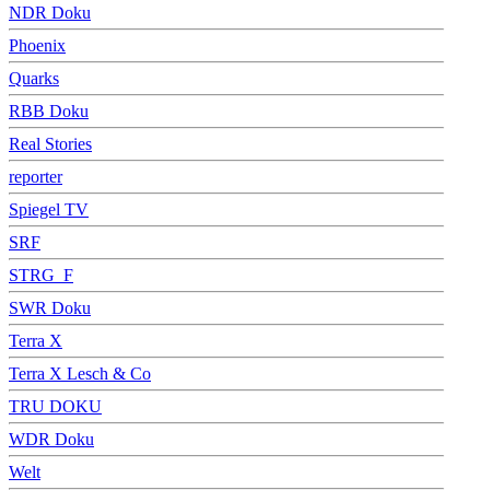
NDR Doku
Phoenix
Quarks
RBB Doku
Real Stories
reporter
Spiegel TV
SRF
STRG_F
SWR Doku
Terra X
Terra X Lesch & Co
TRU DOKU
WDR Doku
Welt