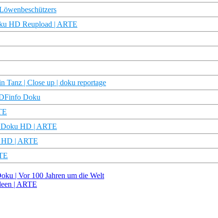
n Löwenbeschützers
Doku HD Reupload | ARTE
n Tanz | Close up | doku reportage
 ZDFinfo Doku
RTE
 | Doku HD | ARTE
ku HD | ARTE
RTE
oku | Vor 100 Jahren um die Welt
Ideen | ARTE