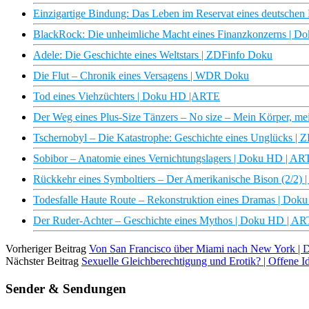
Einzigartige Bindung: Das Leben im Reservat eines deutsche
BlackRock: Die unheimliche Macht eines Finanzkonzerns | 
Adele: Die Geschichte eines Weltstars | ZDFinfo Doku
Die Flut – Chronik eines Versagens | WDR Doku
Tod eines Viehzüchters | Doku HD |ARTE
Der Weg eines Plus-Size Tänzers – No size – Mein Körper, mei
Tschernobyl – Die Katastrophe: Geschichte eines Unglücks |
Sobibor – Anatomie eines Vernichtungslagers | Doku HD | A
Rückkehr eines Symboltiers – Der Amerikanische Bison (2/2)
Todesfalle Haute Route – Rekonstruktion eines Dramas | Do
Der Ruder-Achter – Geschichte eines Mythos | Doku HD | A
Vorheriger Beitrag
Von San Francisco über Miami nach New York | D
Nächster Beitrag
Sexuelle Gleichberechtigung und Erotik? | Offene 
Sender & Sendungen