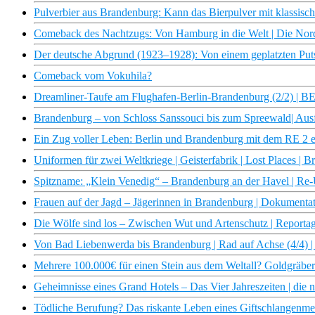
Pulverbier aus Brandenburg: Kann das Bierpulver mit klassisc
Comeback des Nachtzugs: Von Hamburg in die Welt | Die No
Der deutsche Abgrund (1923–1928): Von einem geplatzten Pu
Comeback vom Vokuhila?
Dreamliner-Taufe am Flughafen-Berlin-Brandenburg (2/2) | BE
Brandenburg – von Schloss Sanssouci bis zum Spreewald| Aus
Ein Zug voller Leben: Berlin und Brandenburg mit dem RE 2 e
Uniformen für zwei Weltkriege | Geisterfabrik | Lost Places | 
Spitzname: „Klein Venedig“ – Brandenburg an der Havel | Re
Frauen auf der Jagd – Jägerinnen in Brandenburg | Dokumentat
Die Wölfe sind los – Zwischen Wut und Artenschutz | Reportag
Von Bad Liebenwerda bis Brandenburg | Rad auf Achse (4/4) |
Mehrere 100.000€ für einen Stein aus dem Weltall? Goldgräb
Geheimnisse eines Grand Hotels – Das Vier Jahreszeiten | die 
Tödliche Berufung? Das riskante Leben eines Giftschlangenme