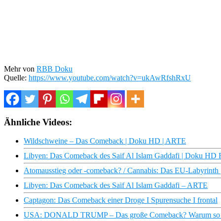
Mehr von
RBB Doku
Quelle:
https://www.youtube.com/watch?v=ukAwRfshRxU
Ähnliche Videos:
Wildschweine – Das Comeback | Doku HD | ARTE
Libyen: Das Comeback des Saif Al Islam Gaddafi | Doku HD
Atomausstieg oder -comeback? / Cannabis: Das EU-Labyrint
Libyen: Das Comeback des Saif Al Islam Gaddafi – ARTE
Captagon: Das Comeback einer Droge I Spurensuche I frontal
USA: DONALD TRUMP – Das große Comeback? Warum so vie