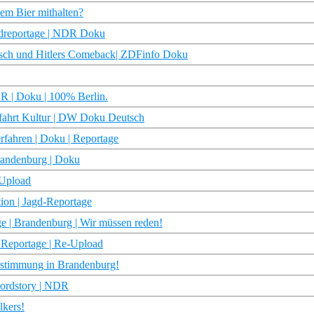
hem Bier mithalten?
rdreportage | NDR Doku
tsch und Hitlers Comeback| ZDFinfo Doku
R | Doku | 100% Berlin.
fahrt Kultur | DW Doku Deutsch
rfahren | Doku | Reportage
Brandenburg | Doku
-Upload
ion | Jagd-Reportage
e | Brandenburg | Wir müssen reden!
 Reportage | Re-Upload
erstimmung in Brandenburg!
nordstory | NDR
lkers!