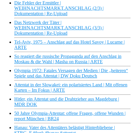
Die Fehler der Ermittler |
WEIHNACHTSMARKT.ANSCHLAG (2/3) |
Dokumentation | Re-Upload
Das Netzwerk der Täter |
WEIHNACHTSMARKT.ANSCHLAG (3/3) |
Dokumentation | Re-Upload
Tel-Aviv, 1975 – Anschlag auf das Hotel Savoy | Lucarne |
ARTE
So reagiert die russische Propaganda auf den Anschlag in
Moskau & die Wahl | Masha on Russia | ARTE
Olympia 1972: Fatales Versagen der Medien | Die „heiteren“
Spiele und das Attentat | DW Doku Deutsch
Attentat in der Slowakei: ein polarisiertes Land | Mit offenen
Karten – Im Fokus | ARTE
Hitler, ein Attentat und die Drahtzieher aus Magdeburg |
MDR DOK
50 Jahre Olympia-Attentat: offene Fragen, offene Wunden |
report München | BR24
Hanau: Vater des Attentäters belästigt Hinterbliebene |
STRG_F #funk #hanau #attentat