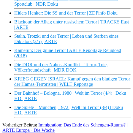
Sportclub | NDR Doku
Hitlers Henker: Die SS und der Terror | ZDFinfo Doku
Blackout: der Alltag unter russischem Terror | TRACKS East
| ARTE
Stalin, Trotzki und der Terror | Leben und Sterben eines
Diktators (2/5) | ARTE
Kamerun: Der grüne Terror | ARTE Reportage Reupload
(2018)
Die DDR und der Nahost-Konflikt – Terror, Tote,
Völkerfreundschaft | MDR DOK
KRIEG GEGEN ISRAEL: Kampf gegen den blutigen Terror
der Hamas-Terroristen | WELT Reportage
Der Bahnhof – Bologna, 1980 | Welt im Terror (4/4) | Doku
HD | ARTE
Die Spiele – München, 1972 | Welt im Terror (3/4) | Doku
HD | ARTE
Vorheriger Beitrag
Immigration: Das Ende des Schengen-Raums? |
ARTE Europa - Die Woche