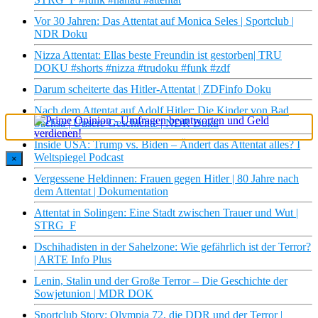
Vor 30 Jahren: Das Attentat auf Monica Seles | Sportclub |
NDR Doku
Nizza Attentat: Ellas beste Freundin ist gestorben| TRU
DOKU #shorts #nizza #trudoku #funk #zdf
Darum scheiterte das Hitler-Attentat | ZDFinfo Doku
Nach dem Attentat auf Adolf Hitler: Die Kinder von Bad
Sachsa | Unsere Geschichte | NDR Doku
Inside USA: Trump vs. Biden – Ändert das Attentat alles? I
Weltspiegel Podcast
×
Vergessene Heldinnen: Frauen gegen Hitler | 80 Jahre nach
dem Attentat | Dokumentation
Attentat in Solingen: Eine Stadt zwischen Trauer und Wut |
STRG_F
Dschihadisten in der Sahelzone: Wie gefährlich ist der Terror?
| ARTE Info Plus
Lenin, Stalin und der Große Terror – Die Geschichte der
Sowjetunion | MDR DOK
Sportclub Story: Olympia 72, die DDR und der Terror |