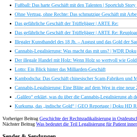
Fußball: Das harte Geschäft mit den Talenten | Sportclub Sto
Ohne Vertrag, ohne Rechte: Das schmutzige Geschäft mit Arbei
Das gefährliche Geschäft der Trüffeljäger | ARTE Re:
Das gefährliche Geschäft der Trüffeljäger | ARTE Re: Reuploa
Illegaler Kunsthandel des 18 Jh. – August und das Gold der
Cannabis-Legalisierung: Was macht das mit uns? | WDR Doku
Der illegale Handel mit Holz: Wenn Holz so wertvoll wie Gold i
Lotto: Ein Blick hinter das Milliarden-Geschäft
Kambodscha: Das Geschäft chinesischer Scam-Fabriken und Me
Cannabis-Legalisierung: Eine Blüte auf dem Weg in eine neue
„Galileo“ erklärt, was du über die Cannabis-Legalisierung ab d
Kurkuma, das „indische Gold“ | GEO Reportage | Doku HD 
Vorheriger Beitrag
Geschichte der Rechtsradikalisierung in Ostdeutsc
Nächster Beitrag
Was bedeutet die Teil Legalisierung für Patient inn
Sender & Sendungen