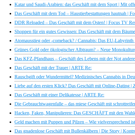
Katar und Saudi-Arabien: das Geschäft mit dem Sport | Mit o
Das Geschäft mit dem Tod – Haustierbestattungen hautnah | F
DDR Reloaded – Das Geschäft mit dem Osten! | Focus TV Re
Shoppen für ein gutes Gewissen: Das Geschäft mit dem Bäume p
Atomausstieg oder -comeback? / Cannabis: Das EU-Labyrint
Grünes Gold oder ökologischer Albtraum? – Neue Monokultur
Das KFZ-Pfandhaus – Geschäft des Lebens mit der Not anderer?
Das Geschäft mit der Trauer | ARTE Re:
Rauschgift oder Wundermittel? Medizinisches Cannabis in De
Liebe auf den ersten Klick? Das Geschäft mit Online-Dating 
Das Geschäft mit einer Delikatesse | ARTE Re:
Die Gebrauchtwagenfalle – das miese Geschäft mit schrottrei
Hacken, Faken, Manipulieren: Das GESCHÄFT mit den Wahlen 
Geld machen mit Puppen und Pilzen – Wie vielversprechend is
Das gnadenlose Geschäft mit Bullenkälbern | Die Story | Kont