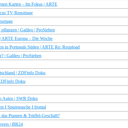
ffenen Karten – Im Fokus | ARTE
ocus TV Reportage
portage
flanzen | Galileo | ProSieben
h | ARTE Europa – Die Woche
en in Portugals Süden | ARTE Re: Reupload
 | Galileo | ProSieben
utschland | ZDFinfo Doku
| ZDFinfo Doku
fen Autos | SWR Doku
I Spurensuche I frontal
t das Puppen & Trüffel-Geschäft?
rovers | BR24