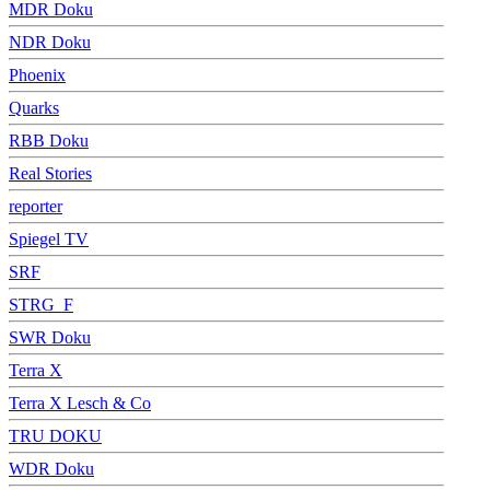
MDR Doku
NDR Doku
Phoenix
Quarks
RBB Doku
Real Stories
reporter
Spiegel TV
SRF
STRG_F
SWR Doku
Terra X
Terra X Lesch & Co
TRU DOKU
WDR Doku