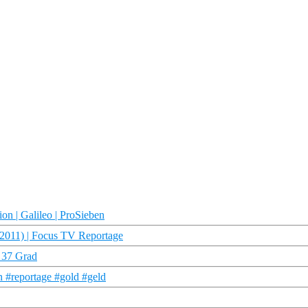
on | Galileo | ProSieben
(2011) | Focus TV Reportage
I 37 Grad
n #reportage #gold #geld