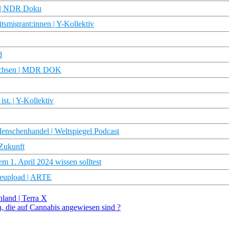
ry | NDR Doku
tsmigrant:innen | Y-Kollektiv
d
 Sachsen | MDR DOK
st. | Y-Kollektiv
nschenhandel | Weltspiegel Podcast
 Zukunft
em 1. April 2024 wissen solltest
Reupload | ARTE
hland | Terra X
en, die auf Cannabis angewiesen sind ?