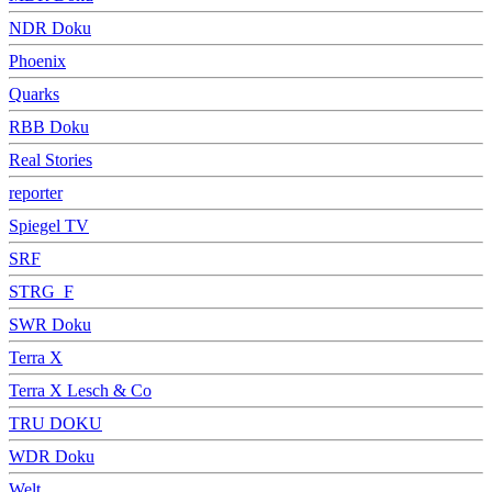
NDR Doku
Phoenix
Quarks
RBB Doku
Real Stories
reporter
Spiegel TV
SRF
STRG_F
SWR Doku
Terra X
Terra X Lesch & Co
TRU DOKU
WDR Doku
Welt