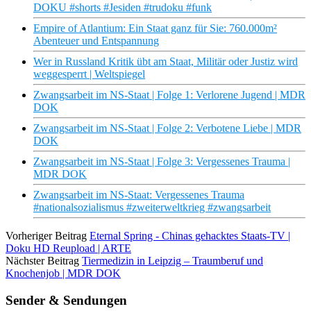
DOKU #shorts #Jesiden #trudoku #funk
Empire of Atlantium: Ein Staat ganz für Sie: 760.000m²
Abenteuer und Entspannung
Wer in Russland Kritik übt am Staat, Militär oder Justiz wird
weggesperrt | Weltspiegel
Zwangsarbeit im NS-Staat | Folge 1: Verlorene Jugend | MDR
DOK
Zwangsarbeit im NS-Staat | Folge 2: Verbotene Liebe | MDR
DOK
Zwangsarbeit im NS-Staat | Folge 3: Vergessenes Trauma |
MDR DOK
Zwangsarbeit im NS-Staat: Vergessenes Trauma
#nationalsozialismus #zweiterweltkrieg #zwangsarbeit
Vorheriger Beitrag
Eternal Spring - Chinas gehacktes Staats-TV |
Doku HD Reupload | ARTE
Nächster Beitrag
Tiermedizin in Leipzig – Traumberuf und
Knochenjob | MDR DOK
Sender & Sendungen