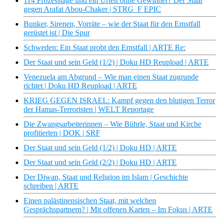
114 Prozesstage und ein Urteil ohne Gewinner? Der Staat
gegen Arafat Abou-Chaker | STRG_F EPIC
Bunker, Sirenen, Vorräte – wie der Staat für den Ernstfall
gerüstet ist | Die Spur
Schweden: Ein Staat probt den Ernstfall | ARTE Re:
Der Staat und sein Geld (1/2) | Doku HD Reupload | ARTE
Venezuela am Abgrund – Wie man einen Staat zugrunde
richtet | Doku HD Reupload | ARTE
KRIEG GEGEN ISRAEL: Kampf gegen den blutigen Terror
der Hamas-Terroristen | WELT Reportage
Die Zwangsarbeiterinnen – Wie Bührle, Staat und Kirche
profitierten | DOK | SRF
Der Staat und sein Geld (1/2) | Doku HD | ARTE
Der Staat und sein Geld (2/2) | Doku HD | ARTE
Der Diwan, Staat und Religion im Islam | Geschichte
schreiben | ARTE
Einen palästinensischen Staat, mit welchen
Gesprächspartnern? | Mit offenen Karten – Im Fokus | ARTE