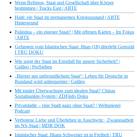
Wenn Religion, Staat und Gesellschaft über Körper
bestimmen | Tracks East | ARTE
Haiti: ein Staat im permanenten Kriegszustand | ARTE
Hintergrund
Palästina – ein eigener Staat? | Mit offenen Karten – Im Fokus
| ARTE
Gefangen vom Islamischen Staat: Jihan (18) überlebt Genozid
I TRU DOKU
Wie sorgt der Staat im Ernstfall für unsere Sicherheit? |
Galileo | ProSieben
„Bürger aus unfreundlichem Staat“: Leben für Deutsche in
Russland wird unbequemer | Galileo
Mit totaler Überwachung zum idealen Staat? Chinas
Sozialpunkte-System | ZDFinfo Doku
Privatstädte – eine Stadt ganz ohne Staat? | Weltspiegel
Podcast
Verbotene Liebe und Überleben in Auschwitz · Zwangsarbeit
im NS-Staat | MDR DOK
Islamischer Staat: Jihans Schwester ist in Freiheit | TRU