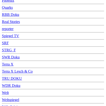
Phoenix
Quarks
RBB Doku
Real Stories
reporter
Spiegel TV
SRF
STRG_F
SWR Doku
Terra X
Terra X Lesch & Co
TRU DOKU
WDR Doku
Welt
Weltspiegel