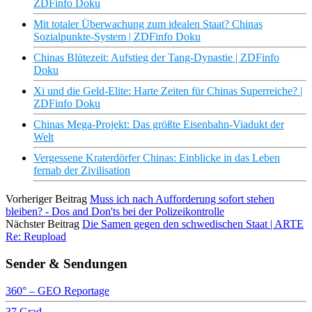
ZDFinfo Doku
Mit totaler Überwachung zum idealen Staat? Chinas
Sozialpunkte-System | ZDFinfo Doku
Chinas Blütezeit: Aufstieg der Tang-Dynastie | ZDFinfo
Doku
Xi und die Geld-Elite: Harte Zeiten für Chinas Superreiche? |
ZDFinfo Doku
Chinas Mega-Projekt: Das größte Eisenbahn-Viadukt der
Welt
Vergessene Kraterdörfer Chinas: Einblicke in das Leben
fernab der Zivilisation
Vorheriger Beitrag
Muss ich nach Aufforderung sofort stehen
bleiben? - Dos and Don'ts bei der Polizeikontrolle
Nächster Beitrag
Die Samen gegen den schwedischen Staat | ARTE
Re: Reupload
Sender & Sendungen
360° – GEO Reportage
37 Grad