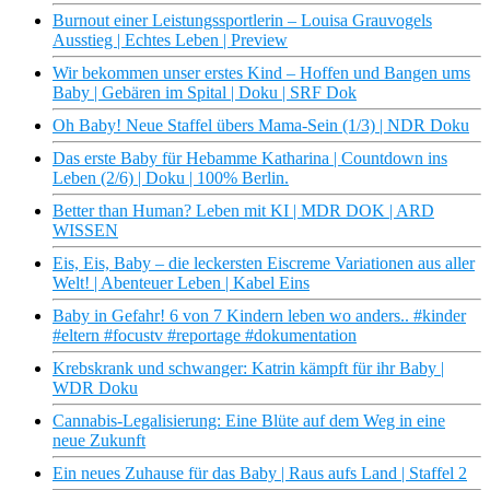
Burnout einer Leistungssportlerin – Louisa Grauvogels
Ausstieg | Echtes Leben | Preview
Wir bekommen unser erstes Kind – Hoffen und Bangen ums
Baby | Gebären im Spital | Doku | SRF Dok
Oh Baby! Neue Staffel übers Mama-Sein (1/3) | NDR Doku
Das erste Baby für Hebamme Katharina | Countdown ins
Leben (2/6) | Doku | 100% Berlin.
Better than Human? Leben mit KI | MDR DOK | ARD
WISSEN
Eis, Eis, Baby – die leckersten Eiscreme Variationen aus aller
Welt! | Abenteuer Leben | Kabel Eins
Baby in Gefahr! 6 von 7 Kindern leben wo anders.. #kinder
#eltern #focustv #reportage #dokumentation
Krebskrank und schwanger: Katrin kämpft für ihr Baby |
WDR Doku
Cannabis-Legalisierung: Eine Blüte auf dem Weg in eine
neue Zukunft
Ein neues Zuhause für das Baby | Raus aufs Land | Staffel 2