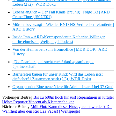
Leben (2 /2) | WDR Doku
Lebenslänglich – Der Fall Klaus Bräunig | Folge 1/3 | ARD
Crime Time | (S07/E01)
Mörder bevorzugt – Wie der BND NS-Verbrecher rekrutierte |
ARD History
Inside Iran – ARD-Korrespondentin Katharina Willinger
durfte einreisen | Weltspiegel Podcast
Von der Heimarbeit zum Homeoffice | MDR DOK | ARD
History
„Die Paartherapie“ sucht euch! #ard #paartherapie
#partnerschaft
Barrierefrei bauen für unser Kind: Wird das Leben jetzt
einfacher? | Zusammen stark (2/3) | WDR Doku
Organspende: Eine neue Niere für Adrian I stark! bei 37 Grad
Vorheriger Beitrag
Bis zu 600m hoch hinaus! Reparaturen in luftiger
Höhe: Reporter Vincent als Klettertechniker
Nächster Beitrag
Müll-Flut: Kann dieser Fluss gerettet werden? Die
Wahrheit über den Rio Las Vacas! | Weltspiegel