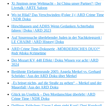
Xi Jinpings neue Weltmacht – Ist China unser Partner? | Der
Livetalk | ARTE Saloon
Wo ist Hilal? Das Verschwinden (Folge 1) | ARD Crime Time
| NDR Doku
Hirschhausen und ADHS Wenn Gedanken Achterbahn
fahren | Doku | ARD 2023
Auf Spurensuche überlebender Juden in der Nachkriegszeit |
LE CHAIM! | ARD History| Doku
ARD Crime Time-Dokuserie „MÖRDERISCHES DUO?“
#ndr #doku #crimetime
Der Mozart KV 448 Effekt | Doku Wissen vor acht | ARD
2024
Berühmte Elefantenrunde 2005: Angela Merkel vs. Gerhard
Schröder | Aus der ARD Doku über Merkel
„Es bringt nichts, auf die Straße zu gehen“ – Merkel und der
Mauerfall | Aus der ARD Doku
Glück im Unglück – Den Mordanschlag überlebt | ARD
Crime Time | NDR Doku
Drillings-Frühchen: Unser Leben steht Kopf | Drei Handvoll