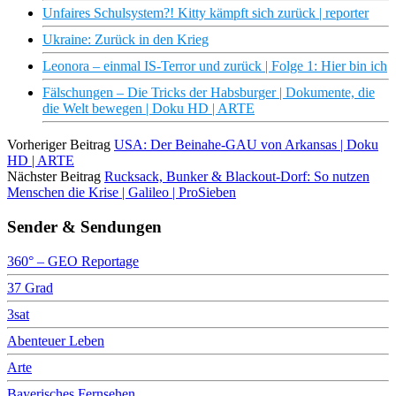
Unfaires Schulsystem?! Kitty kämpft sich zurück | reporter
Ukraine: Zurück in den Krieg
Leonora – einmal IS-Terror und zurück | Folge 1: Hier bin ich
Fälschungen – Die Tricks der Habsburger | Dokumente, die
die Welt bewegen | Doku HD | ARTE
Vorheriger Beitrag
USA: Der Beinahe-GAU von Arkansas | Doku
HD | ARTE
Nächster Beitrag
Rucksack, Bunker & Blackout-Dorf: So nutzen
Menschen die Krise | Galileo | ProSieben
Sender & Sendungen
360° – GEO Reportage
37 Grad
3sat
Abenteuer Leben
Arte
Bayerisches Fernsehen