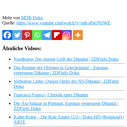
Mehr von
MDR Doku
Quelle:
https://www.youtube.com/watch?v=m8-sPsON3WE
Ähnliche Videos:
Nordkorea: Der eiserne Griff der Diktatur | ZDFinfo Doku
Das Regime der Obristen in Griechenland – Europas
vergessene Diktatur | ZDFinfo Doku
Verbotene Liebe: Queere Opfer der NS-Diktatur | ZDFinfo
Doku
Francisco Franco | Chronik einer Diktatur
Die Ära Salazar in Portugal. Europas vergessene Diktatur |
ZDFinfo Doku
Kalter Krieg – Die Rote Armee (2/2) | Doku HD (Reupload) |
ARTE