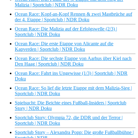
Malizia | Sportclub | NDR Doku
Ocean Race: Kopf-an-Kopf Rennen & zwei Mastbrüche auf
der 4. Etappe | Sportclub | NDR Doku
Ocean Race: Die Malizia auf der Erfolgswelle (2/3) |
Sportclub | NDR Doku
Ocean Race: Die erste Etappe von Alicante auf die
Kapverden | Sportclub | NDR Doku
Ocean Race: Die sechste Etappe von Aarhus über Kiel nach
Den Haag | Sportclub | NDR Doku
Ocean Race: Fahrt ins Ungewisse (1/3) | Sportclub | NDR
Doku
Ocean Race: So lief die letzte Etappe mit dem Malizia-Sieg |
Sportclub | NDR Doku
Spielsucht: Die Beichte eines Fußball-Insiders | Sportclub
Story | NDR Doku
Sportclub Story: Olympia 72, die DDR und der Terror |
Sportclub | NDR Doku
Sportclub Story – Alexandra Popp: Die große Fußballbühne |
Sportclub | NDR