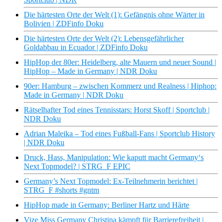
Die härtesten Orte der Welt (1): Gefängnis ohne Wärter in
Bolivien | ZDFinfo Doku
Die härtesten Orte der Welt (2): Lebensgefährlicher
Goldabbau in Ecuador | ZDFinfo Doku
HipHop der 80er: Heidelberg, alte Mauern und neuer Sound |
HipHop – Made in Germany | NDR Doku
90er: Hamburg – zwischen Kommerz und Realness | Hiphop:
Made in Germany | NDR Doku
Rätselhafter Tod eines Tennisstars: Horst Skoff | Sportclub |
NDR Doku
Adrian Maleika – Tod eines Fußball-Fans | Sportclub History
| NDR Doku
Druck, Hass, Manipulation: Wie kaputt macht Germany‘s
Next Topmodel? | STRG_F EPIC
Germany’s Next Topmodel: Ex-Teilnehmerin berichtet |
STRG_F #shorts #gntm
HipHop made in Germany: Berliner Hartz und Härte
Vize Miss Germany Christina kämpft für Barrierefreiheit |