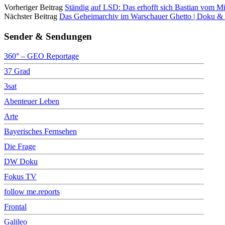
Vorheriger Beitrag
Ständig auf LSD: Das erhofft sich Bastian vom Mic
Nächster Beitrag
Das Geheimarchiv im Warschauer Ghetto | Doku 
Sender & Sendungen
360° – GEO Reportage
37 Grad
3sat
Abenteuer Leben
Arte
Bayerisches Fernsehen
Die Frage
DW Doku
Fokus TV
follow me.reports
Frontal
Galileo