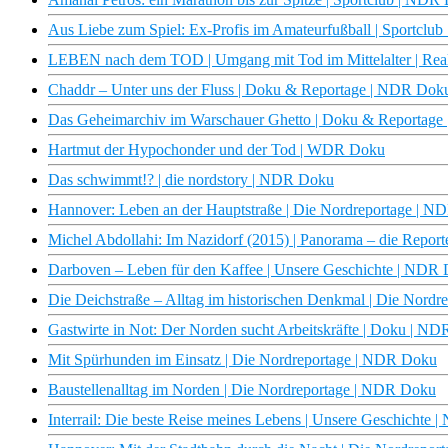
Aus Liebe zum Spiel: Ex-Profis im Amateurfußball | Sportclu
LEBEN nach dem TOD | Umgang mit Tod im Mittelalter | Real
Chaddr – Unter uns der Fluss | Doku & Reportage | NDR Dok
Das Geheimarchiv im Warschauer Ghetto | Doku & Reportag
Hartmut der Hypochonder und der Tod | WDR Doku
Das schwimmt!? | die nordstory | NDR Doku
Hannover: Leben an der Hauptstraße | Die Nordreportage | 
Michel Abdollahi: Im Nazidorf (2015) | Panorama – die Repo
Darboven – Leben für den Kaffee | Unsere Geschichte | NDR
Die Deichstraße – Alltag im historischen Denkmal | Die Nord
Gastwirte in Not: Der Norden sucht Arbeitskräfte | Doku | ND
Mit Spürhunden im Einsatz | Die Nordreportage | NDR Doku
Baustellenalltag im Norden | Die Nordreportage | NDR Doku
Interrail: Die beste Reise meines Lebens | Unsere Geschichte