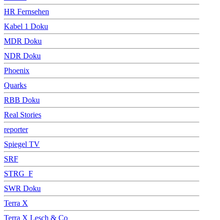
HR Fernsehen
Kabel 1 Doku
MDR Doku
NDR Doku
Phoenix
Quarks
RBB Doku
Real Stories
reporter
Spiegel TV
SRF
STRG_F
SWR Doku
Terra X
Terra X Lesch & Co