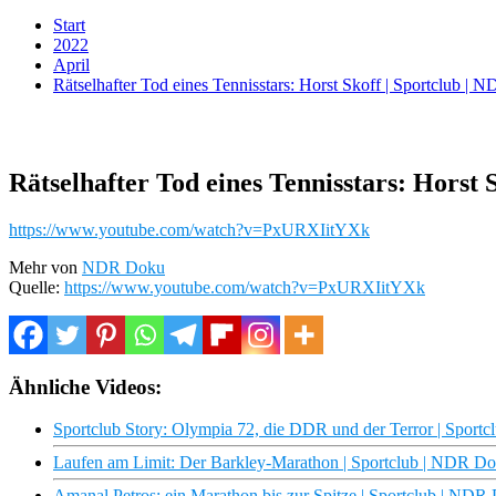
Start
2022
April
Rätselhafter Tod eines Tennisstars: Horst Skoff | Sportclub |
Rätselhafter Tod eines Tennisstars: Horst 
https://www.youtube.com/watch?v=PxURXIitYXk
Mehr von
NDR Doku
Quelle:
https://www.youtube.com/watch?v=PxURXIitYXk
Ähnliche Videos:
Sportclub Story: Olympia 72, die DDR und der Terror | Sport
Laufen am Limit: Der Barkley-Marathon | Sportclub | NDR D
Amanal Petros: ein Marathon bis zur Spitze | Sportclub | NDR