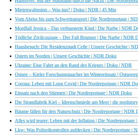
Hannover: Mit der Stadtbahn durch die Nacht | Die Nordrepo
Mietenwahnsinn – Was tun? | Doku | NDR | 45 Min
Vom Abriss bis zum Schwertransport | Die Nordreportage | 
Mordfall Jessica – Das verhungerte Kind | Die Narbe | NDR 
Tödliche Zivilcourage – Der Fall Brunner | Die Narbe | NDR 
Hausbesuch: Die Residenzstadt Celle | Unsere Geschichte | 
Ostern im Norden | Unsere Geschichte | NDR Doku
Ukraine: Eine Fahrt an den Rand des Krieges | Doku | NDR
Ostsee – Kieler Forschungstaucher im Wintereinsatz | Ostseer
Corona: Leben mit Long Covid | Die Nordreportage | NDR D
Einsatz nach den Stürmen | Die Nordreportage | NDR Doku
Die Strandfabrik Kiel – Ideenschmiede am Meer | die nordsto
Bäume fällen für den Naturschutz | Die Nordreportage | NDR
Alles wird teurer: Leben mit der Inflation | Die Nordreportag
Lkw: Was Polizeikontrollen aufdecken | Die Nordreportage |