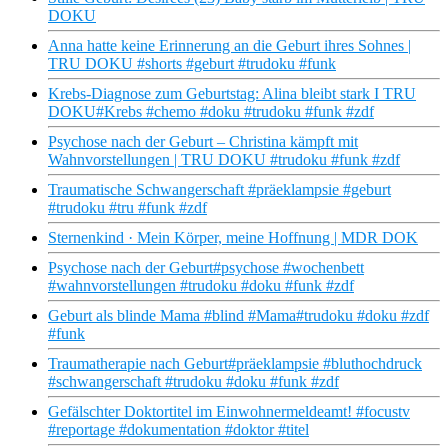
DOKU
Anna hatte keine Erinnerung an die Geburt ihres Sohnes |
TRU DOKU #shorts #geburt #trudoku #funk
Krebs-Diagnose zum Geburtstag: Alina bleibt stark I TRU
DOKU#Krebs #chemo #doku #trudoku #funk #zdf
Psychose nach der Geburt – Christina kämpft mit
Wahnvorstellungen | TRU DOKU #trudoku #funk #zdf
Traumatische Schwangerschaft #präeklampsie #geburt
#trudoku #tru #funk #zdf
Sternenkind · Mein Körper, meine Hoffnung | MDR DOK
Psychose nach der Geburt#psychose #wochenbett
#wahnvorstellungen #trudoku #doku #funk #zdf
Geburt als blinde Mama #blind #Mama#trudoku #doku #zdf
#funk
Traumatherapie nach Geburt#präeklampsie #bluthochdruck
#schwangerschaft #trudoku #doku #funk #zdf
Gefälschter Doktortitel im Einwohnermeldeamt! #focustv
#reportage #dokumentation #doktor #titel