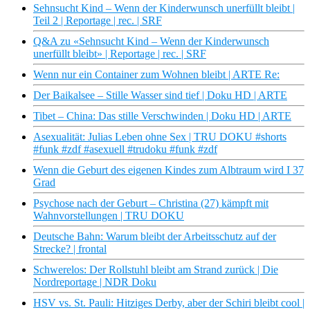
Sehnsucht Kind – Wenn der Kinderwunsch unerfüllt bleibt |
Teil 2 | Reportage | rec. | SRF
Q&A zu «Sehnsucht Kind – Wenn der Kinderwunsch
unerfüllt bleibt» | Reportage | rec. | SRF
Wenn nur ein Container zum Wohnen bleibt | ARTE Re:
Der Baikalsee – Stille Wasser sind tief | Doku HD | ARTE
Tibet – China: Das stille Verschwinden | Doku HD | ARTE
Asexualität: Julias Leben ohne Sex | TRU DOKU #shorts
#funk #zdf #asexuell #trudoku #funk #zdf
Wenn die Geburt des eigenen Kindes zum Albtraum wird I 37
Grad
Psychose nach der Geburt – Christina (27) kämpft mit
Wahnvorstellungen | TRU DOKU
Deutsche Bahn: Warum bleibt der Arbeitsschutz auf der
Strecke? | frontal
Schwerelos: Der Rollstuhl bleibt am Strand zurück | Die
Nordreportage | NDR Doku
HSV vs. St. Pauli: Hitziges Derby, aber der Schiri bleibt cool |