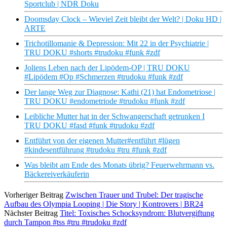
Sportclub | NDR Doku
Doomsday Clock – Wieviel Zeit bleibt der Welt? | Doku HD |
ARTE
Trichotillomanie & Depression: Mit 22 in der Psychiatrie |
TRU DOKU #shorts #trudoku #funk #zdf
Joliens Leben nach der Lipödem-OP | TRU DOKU
#Lipödem #Op #Schmerzen #trudoku #funk #zdf
Der lange Weg zur Diagnose: Kathi (21) hat Endometriose |
TRU DOKU #endometriode #trudoku #funk #zdf
Leibliche Mutter hat in der Schwangerschaft getrunken I
TRU DOKU #fasd #funk #trudoku #zdf
Entführt von der eigenen Mutter#entführt #lügen
#kindesentführung #trudoku #tru #funk #zdf
Was bleibt am Ende des Monats übrig? Feuerwehrmann vs.
Bäckereiverkäuferin
Vorheriger Beitrag
Zwischen Trauer und Trubel: Der tragische
Aufbau des Olympia Looping | Die Story | Kontrovers | BR24
Nächster Beitrag
Titel: Toxisches Schocksyndrom: Blutvergiftung
durch Tampon #tss #tru #trudoku #zdf