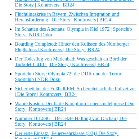
Die Story | Kontrovers | BR24
Flüchtlingskrise in Bayern: Zwischen Integration und
Herausforderung | Die Story | Kontrovers | BR24
Im Schatten des Attentats: Olympia in Kiel 1972 | Sportclub
Story | NDR Doku
Boarding Completed: Hinter den Kulissen des Nürnberger
Flughafens | Kontrovers | Die Story | BR24
Der Todesflug von Marienbad: Was geschah an Bord der
Turbolet L 410? | Die Story | Kontrovers | BR24
Sportclub Story: Olympia 72, die DDR und der Terror |
Sportclub | NDR Doku
Sicherheit bei der Fußball-EM: So bereitet sich die Polizei vor
| Die Story | Kontrovers | BR24
Wahre Kosten: Der harte Kampf um Lebensmittelpreise | Die
Story | Kontrovers | BR24
Nummer 161.896 – Der letzte Häftling von Dachau | Die
Story | Kontrovers | BR24
Der erste Einsatz | Feuerwehrklasse (3/3) | Die Story |
Kontrovers | BR24