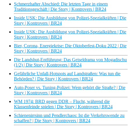
Schmerzhafter Abschied: Die letzten Tage in einem
Traditionsgeschäft | Die Story | Kontrovers | BR24
Inside USK: Die Ausbildung von Polizei-Spezialkräften | Die
Story | Kontrovers | BR24
Inside USK: Die Ausbildung von Polizei-Spezialkräften | Die
Story | Kontrovers | BR24
Bier, Corona, Energiekrise: Die Oktoberfest-Doku 2022 | Die
Story | Kontrovers | BR24
Die Landshut-Entführung: Das Geiseldrama von Mogadischu
(1/2) | Die Story | Kontrovers | BR24
Gefährliche Unfall-Hotspots auf Landstraßen: Was tun die
Behörden? | Die Story | Kontrovers | BR24
Auto-Poser vs. Tuning-Polizei: Wem gehört die Straße? | Die
Story | Kontrovers | BR24
WM 1974: BRD gegen DDR – Flucht, während die
Klassenfeinde spielen | Die Story | Kontrovers | BR24
Schienenirrsinn und Pendlerchaos: Ist die Verkehrswende zu
schaffen? | Die Story | Kontrovers | BR24