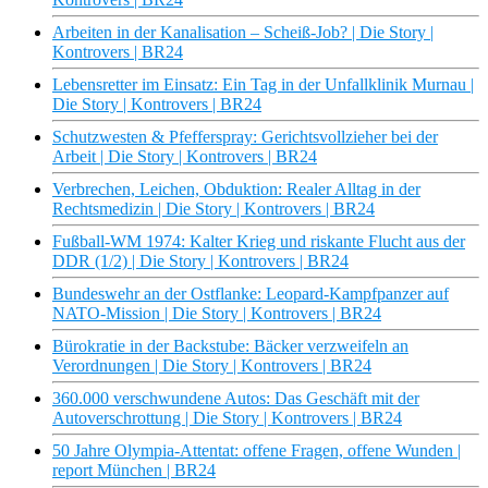
Arbeiten in der Kanalisation – Scheiß-Job? | Die Story |
Kontrovers | BR24
Lebensretter im Einsatz: Ein Tag in der Unfallklinik Murnau |
Die Story | Kontrovers | BR24
Schutzwesten & Pfefferspray: Gerichtsvollzieher bei der
Arbeit | Die Story | Kontrovers | BR24
Verbrechen, Leichen, Obduktion: Realer Alltag in der
Rechtsmedizin | Die Story | Kontrovers | BR24
Fußball-WM 1974: Kalter Krieg und riskante Flucht aus der
DDR (1/2) | Die Story | Kontrovers | BR24
Bundeswehr an der Ostflanke: Leopard-Kampfpanzer auf
NATO-Mission | Die Story | Kontrovers | BR24
Bürokratie in der Backstube: Bäcker verzweifeln an
Verordnungen | Die Story | Kontrovers | BR24
360.000 verschwundene Autos: Das Geschäft mit der
Autoverschrottung | Die Story | Kontrovers | BR24
50 Jahre Olympia-Attentat: offene Fragen, offene Wunden |
report München | BR24