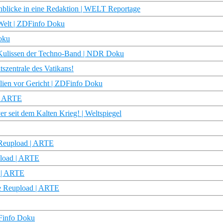
cke in eine Redaktion | WELT Reportage
r Welt | ZDFinfo Doku
Doku
ie Kulissen der Techno-Band | NDR Doku
szentrale des Vatikans!
lien vor Gericht | ZDFinfo Doku
 | ARTE
 seit dem Kalten Krieg! | Weltspiegel
 Reupload | ARTE
load | ARTE
s | ARTE
ie Reupload | ARTE
DFinfo Doku