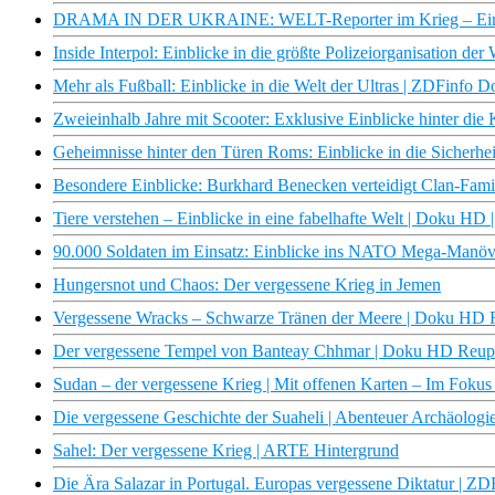
DRAMA IN DER UKRAINE: WELT-Reporter im Krieg – Einbli
Inside Interpol: Einblicke in die größte Polizeiorganisation de
Mehr als Fußball: Einblicke in die Welt der Ultras | ZDFinfo 
Zweieinhalb Jahre mit Scooter: Exklusive Einblicke hinter d
Geheimnisse hinter den Türen Roms: Einblicke in die Sicherheit
Besondere Einblicke: Burkhard Benecken verteidigt Clan-Fami
Tiere verstehen – Einblicke in eine fabelhafte Welt | Doku HD
90.000 Soldaten im Einsatz: Einblicke ins NATO Mega-Manöver
Hungersnot und Chaos: Der vergessene Krieg in Jemen
Vergessene Wracks – Schwarze Tränen der Meere | Doku HD
Der vergessene Tempel von Banteay Chhmar | Doku HD Reup
Sudan – der vergessene Krieg | Mit offenen Karten – Im Foku
Die vergessene Geschichte der Suaheli | Abenteuer Archäolog
Sahel: Der vergessene Krieg | ARTE Hintergrund
Die Ära Salazar in Portugal. Europas vergessene Diktatur | Z