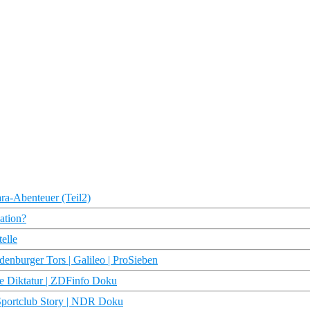
ara-Abenteuer (Teil2)
ation?
elle
denburger Tors | Galileo | ProSieben
e Diktatur | ZDFinfo Doku
 Sportclub Story | NDR Doku