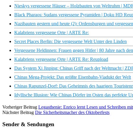
Nieskys vergessene Häuser – Holzbauten von Weltruhm | 
Black Pharaos: Sudans vergessene Pyramiden | Doku HD Reu
Nazibauten gestern und heute (2): Ordensburgen und verges
Kalabriens vergessene Orte | ARTE Re:
Secret Places Berlin: Die vergessene Welt Unter den Linden
Vergessene Heldinnen: Frauen gegen Hitler | 80 Jahre nach de
Kalabriens vergessene Orte | ARTE Re: Reupload
Das System Xi Jinping: Chinas Griff nach der Weltmacht | Z
Chinas Mega-Projekt: Das größte Eisenbahn-Viadukt der Welt
Chinas Rapunzel-Dorf: Das Geheimnis des haarigen Touristen
Idyllische Illusion: Wie Chinas Dörfer im Osten das perfekte U
Vorheriger Beitrag
Legasthenie: Enrico lernt Lesen und Schreiben mit
Nächster Beitrag
Die Sicherheitsmacher des Oktoberfests
Sender & Sendungen