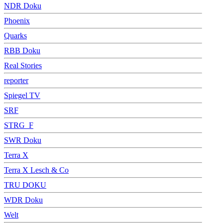
NDR Doku
Phoenix
Quarks
RBB Doku
Real Stories
reporter
Spiegel TV
SRF
STRG_F
SWR Doku
Terra X
Terra X Lesch & Co
TRU DOKU
WDR Doku
Welt