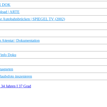
MDR DOK
pload | ARTE
sene Autobahnbrücken | SPIEGEL TV (2002)
m Attentat | Dokumentation
DFinfo Doku
magneten
rlaubsfoto inszenieren
 34 Jahren I 37 Grad