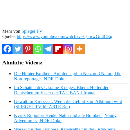
Mehr von
Spiegel TV
Quelle:
https://www.youtube.com/watch?v=QJorwGn4CEg
Ähnliche Videos:
Die Hunter Brothers: Auf der Jagd in Netz und Natur | Die
Nordreportage | NDR Doku
Im Schatten des Ukraine-Krieges: Ehem. Helfer der
Deutschen im Visier der TALIBAN I frontal
Gewalt im Kreißsaal: Wenn die Geburt zum Albtraum wird
(SPIEGEL TV für ARTE Re:)
Kyritz-Ruppiner Heide: Natur und alte Bomben | Young
Adventurers | NDR Doku
Wasser für den Donbass: Kriegsalltag in der Ostukraine