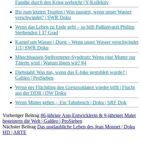
Familie durch den Krieg zerbricht | Y-Kollektiv
Bis zum letzten Tropfen | Was passiert, wenn unser Wasser
verschwindet? | SWR Doku
Wenn das Leben zu Ende geht – so hilft Palliativarzt Philipp
Sterbenden I 37 Grad
Kampf um Wasser | Durst – Wenn unser Wasser verschwindet
1/3 | SWR Doku
Münchhausen-Stellvertreter-Syndrom: Wenn eine Mutter zur
Täterin wird | Warum lügen wir? #4
Diebstahl: Was tun, wenn das E-bike gestohlen wurde? |
Galileo | ProSieben
Wenn der Flüchtling den Grenzsoldaten wieder trifft | Flucht
aus der DDR | DW Doku
Wenn Mütter gehen – Ein Tabubruch | Doku | SRF Dok
Vorheriger Beitrag
86-jährige App-Entwicklerin & 9-jähriger Maler
begeistern die Welt | Galileo | ProSieben
Nächster Beitrag
Das unglaubliche Leben des Jean Monnet | Doku
HD | ARTE