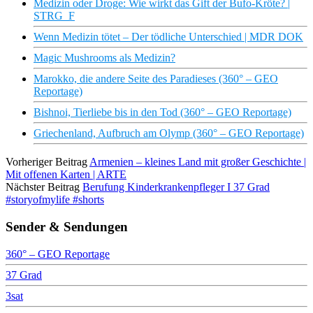
Medizin oder Droge: Wie wirkt das Gift der Bufo-Kröte? |
STRG_F
Wenn Medizin tötet – Der tödliche Unterschied | MDR DOK
Magic Mushrooms als Medizin?
Marokko, die andere Seite des Paradieses (360° – GEO
Reportage)
Bishnoi, Tierliebe bis in den Tod (360° – GEO Reportage)
Griechenland, Aufbruch am Olymp (360° – GEO Reportage)
Vorheriger Beitrag
Armenien – kleines Land mit großer Geschichte |
Mit offenen Karten | ARTE
Nächster Beitrag
Berufung Kinderkrankenpfleger I 37 Grad
#storyofmylife #shorts
Sender & Sendungen
360° – GEO Reportage
37 Grad
3sat