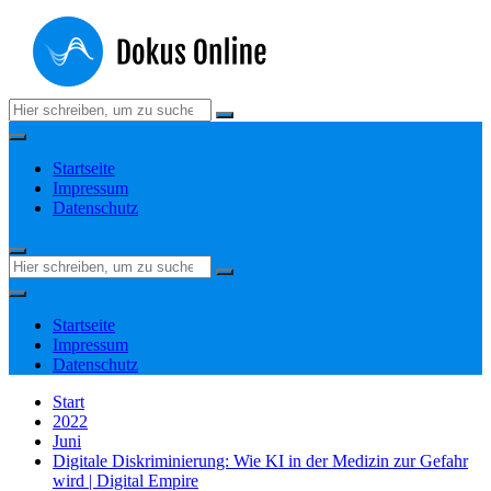
Zum
Inhalt
springen
Suchen
nach:
Startseite
Impressum
Datenschutz
Suchen
nach:
Startseite
Impressum
Datenschutz
Start
2022
Juni
Digitale Diskriminierung: Wie KI in der Medizin zur Gefahr
wird | Digital Empire