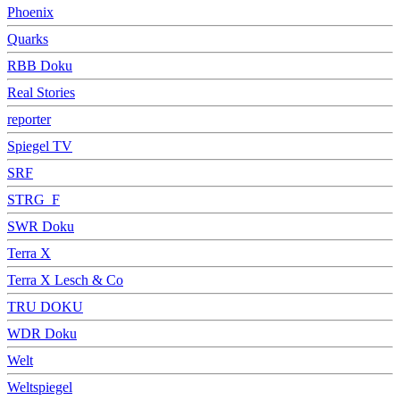
Phoenix
Quarks
RBB Doku
Real Stories
reporter
Spiegel TV
SRF
STRG_F
SWR Doku
Terra X
Terra X Lesch & Co
TRU DOKU
WDR Doku
Welt
Weltspiegel