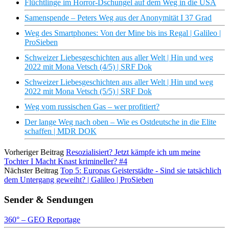
Flüchtlinge im Horror-Dschungel auf dem Weg in die USA
Samenspende – Peters Weg aus der Anonymität I 37 Grad
Weg des Smartphones: Von der Mine bis ins Regal | Galileo |
ProSieben
Schweizer Liebesgeschichten aus aller Welt | Hin und weg
2022 mit Mona Vetsch (4/5) | SRF Dok
Schweizer Liebesgeschichten aus aller Welt | Hin und weg
2022 mit Mona Vetsch (5/5) | SRF Dok
Weg vom russischen Gas – wer profitiert?
Der lange Weg nach oben – Wie es Ostdeutsche in die Elite
schaffen | MDR DOK
Vorheriger Beitrag
Resozialisiert? Jetzt kämpfe ich um meine
Tochter I Macht Knast krimineller? #4
Nächster Beitrag
Top 5: Europas Geisterstädte - Sind sie tatsächlich
dem Untergang geweiht? | Galileo | ProSieben
Sender & Sendungen
360° – GEO Reportage