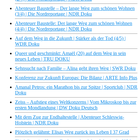
Abenteuer Baustelle – Der lange Weg zum schönen Wohnen
(3/4) | Die Nordreportage | NDR Doku
Abenteuer Baustelle: Der lange Weg zum schönen Wohnen
(4/4) | Die Nordreportage | NDR Doku
Auf dem Weg in die Zukunft | Stärker als der Tod (4/5) |
WDR Doku
Queer und geschminkt: Amaël (20) auf dem Weg in sein
neues Leben | TRU DOKU
Sehnsucht nach Familie – Alina geht ihren Weg | SWR Doku
Konferenz zur Zukunft Europas: Die Bilanz | ARTE Info Plus
Amanal Petros: ein Marathon bis zur Spitze | Sportclub | NDR
Doku
Zeiss – Aufstieg eines Weltkonzerns | Vom Mikroskop bis zur
ersten Mondlandung | DW Doku Deutsch
Mit dem Zug zur Endhaltestelle | Abenteuer Schleswig-
Holstein | NDR Doku
Plötzlich gelähmt: Elisas Weg zurück ins Leben I 37 Grad