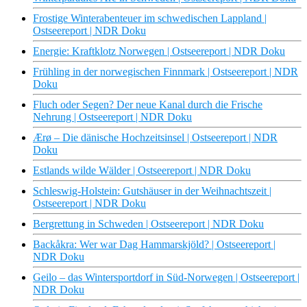
Frostige Winterabenteuer im schwedischen Lappland |
Ostseereport | NDR Doku
Energie: Kraftklotz Norwegen | Ostseereport | NDR Doku
Frühling in der norwegischen Finnmark | Ostseereport | NDR
Doku
Fluch oder Segen? Der neue Kanal durch die Frische
Nehrung | Ostseereport | NDR Doku
Ærø – Die dänische Hochzeitsinsel | Ostseereport | NDR
Doku
Estlands wilde Wälder | Ostseereport | NDR Doku
Schleswig-Holstein: Gutshäuser in der Weihnachtszeit |
Ostseereport | NDR Doku
Bergrettung in Schweden | Ostseereport | NDR Doku
Backåkra: Wer war Dag Hammarskjöld? | Ostseereport |
NDR Doku
Geilo – das Wintersportdorf in Süd-Norwegen | Ostseereport |
NDR Doku