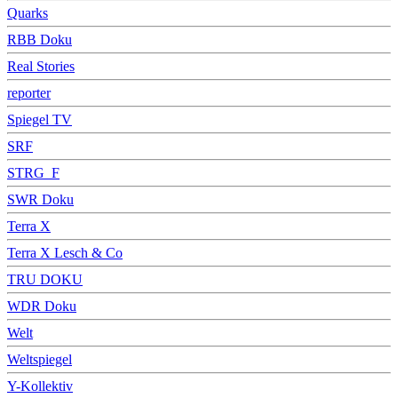
Quarks
RBB Doku
Real Stories
reporter
Spiegel TV
SRF
STRG_F
SWR Doku
Terra X
Terra X Lesch & Co
TRU DOKU
WDR Doku
Welt
Weltspiegel
Y-Kollektiv