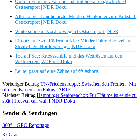
Oulu in Finnland: Fahrradstadt mit Seefahrergeschichte |
Ostseereport | NDR Doku
Alleskönner Landtierärzte: Mit dem Helikopter zum Kuhstall |
Ostseereport | NDR Doku
Wintersonne in Nordnorwegen | Ostseereport | NDR
Einsatz auf zwei Rädern in Kiel: Mit der Fahrradpolizei auf
Streife | Die Nordreportage | NDR Doku
Tod auf See: Kriegsschiffe und das Wettrüsten auf den
Weltmeeren | ZDFinfo Doku
Leute, passt auf eure Zähne auf 😳 #shorts
Vorheriger Beitrag
UN-Friedenstruppe: Zwischen den Fronten | Mit
offenen Karten - Im Fokus | ARTE
Nächster Beitrag
Hamburger Seniorenchor: Für Träume ist es nie zu
spät I Heaven can wait I NDR Doku
Sender & Sendungen
360° – GEO Reportage
37 Grad