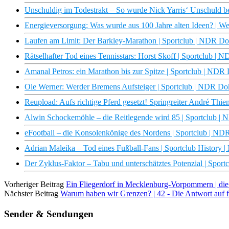
Unschuldig im Todestrakt – So wurde Nick Yarris‘ Unschuld be
Energieversorgung: Was wurde aus 100 Jahre alten Ideen? | We
Laufen am Limit: Der Barkley-Marathon | Sportclub | NDR D
Rätselhafter Tod eines Tennisstars: Horst Skoff | Sportclub |
Amanal Petros: ein Marathon bis zur Spitze | Sportclub | NDR
Ole Werner: Werder Bremens Aufsteiger | Sportclub | NDR D
Reupload: Aufs richtige Pferd gesetzt! Springreiter André Th
Alwin Schockemöhle – die Reitlegende wird 85 | Sportclub |
eFootball – die Konsolenkönige des Nordens | Sportclub | N
Adrian Maleika – Tod eines Fußball-Fans | Sportclub History
Der Zyklus-Faktor – Tabu und unterschätztes Potenzial | Spor
Vorheriger Beitrag
Ein Fliegerdorf in Mecklenburg-Vorpommern | di
Nächster Beitrag
Warum haben wir Grenzen? | 42 - Die Antwort auf f
Sender & Sendungen