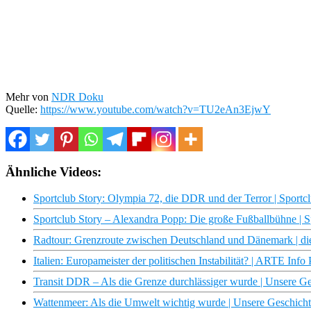
Mehr von
NDR Doku
Quelle:
https://www.youtube.com/watch?v=TU2eAn3EjwY
Ähnliche Videos:
Sportclub Story: Olympia 72, die DDR und der Terror | Sport
Sportclub Story – Alexandra Popp: Die große Fußballbühne | 
Radtour: Grenzroute zwischen Deutschland und Dänemark | d
Italien: Europameister der politischen Instabilität? | ARTE Info 
Transit DDR – Als die Grenze durchlässiger wurde | Unsere 
Wattenmeer: Als die Umwelt wichtig wurde | Unsere Geschic