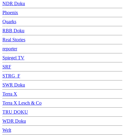
NDR Doku
Phoenix
Quarks
RBB Doku
Real Stories
reporter
Spiegel TV
SRF
STRG_F
SWR Doku
Terra X
Terra X Lesch & Co
TRU DOKU
WDR Doku
Welt