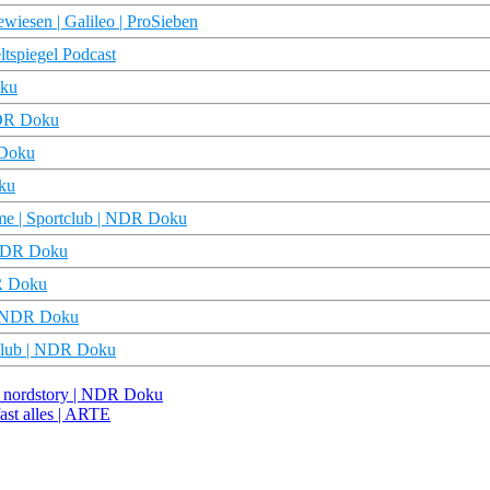
wiesen | Galileo | ProSieben
ltspiegel Podcast
oku
 NDR Doku
 Doku
oku
ieme | Sportclub | NDR Doku
 NDR Doku
DR Doku
 | NDR Doku
tclub | NDR Doku
e nordstory | NDR Doku
ast alles | ARTE