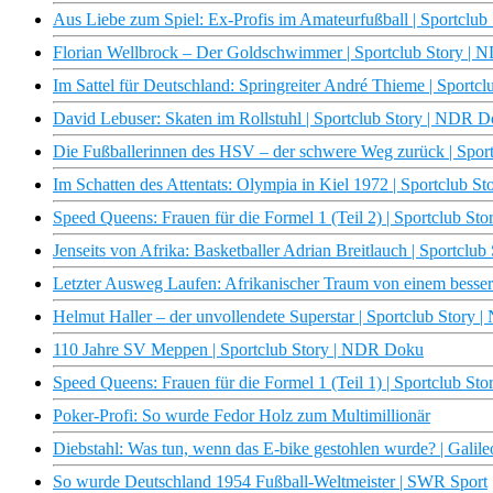
Aus Liebe zum Spiel: Ex-Profis im Amateurfußball | Sportclu
Florian Wellbrock – Der Goldschwimmer | Sportclub Story |
Im Sattel für Deutschland: Springreiter André Thieme | Sport
David Lebuser: Skaten im Rollstuhl | Sportclub Story | NDR 
Die Fußballerinnen des HSV – der schwere Weg zurück | Spo
Im Schatten des Attentats: Olympia in Kiel 1972 | Sportclub 
Speed Queens: Frauen für die Formel 1 (Teil 2) | Sportclub S
Jenseits von Afrika: Basketballer Adrian Breitlauch | Sportcl
Letzter Ausweg Laufen: Afrikanischer Traum von einem besse
Helmut Haller – der unvollendete Superstar | Sportclub Story
110 Jahre SV Meppen | Sportclub Story | NDR Doku
Speed Queens: Frauen für die Formel 1 (Teil 1) | Sportclub St
Poker-Profi: So wurde Fedor Holz zum Multimillionär
Diebstahl: Was tun, wenn das E-bike gestohlen wurde? | Galile
So wurde Deutschland 1954 Fußball-Weltmeister | SWR Sport