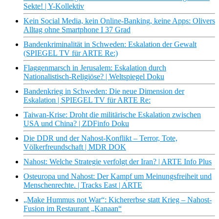
Sekte! | Y-Kollektiv
Kein Social Media, kein Online-Banking, keine Apps: Olivers
Alltag ohne Smartphone I 37 Grad
Bandenkriminalität in Schweden: Eskalation der Gewalt
(SPIEGEL TV für ARTE Re:)
Flaggenmarsch in Jerusalem: Eskalation durch
Nationalistisch-Religiöse? | Weltspiegel Doku
Bandenkrieg in Schweden: Die neue Dimension der
Eskalation | SPIEGEL TV für ARTE Re:
Taiwan-Krise: Droht die militärische Eskalation zwischen
USA und China? | ZDFinfo Doku
Die DDR und der Nahost-Konflikt – Terror, Tote,
Völkerfreundschaft | MDR DOK
Nahost: Welche Strategie verfolgt der Iran? | ARTE Info Plus
Osteuropa und Nahost: Der Kampf um Meinungsfreiheit und
Menschenrechte. | Tracks East | ARTE
„Make Hummus not War“: Kichererbse statt Krieg – Nahost-
Fusion im Restaurant „Kanaan“